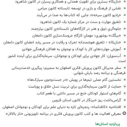
«بازیکا» بستری برایِ تقویتِ همدلی و همکاریِ پسران در کانون شاهرود
نقشی از فرهنگ و بازی در توسعه تابستانه کانون میامی
«رادیو کانون سرخه»؛ جایی که کتاب‌ها به صدا در می‌آیند
تلفیقِ مهارت و سنت در مرکز شماره یک کانون شاهرود
جلوه‌گریِ ذوق و هنر در کارگاه‌هایِ تابستانه‌یِ کانون بیارجمند
«بیگَک» بوشهری؛ مهمانِ کارگاهِ عروسک‌سازیِ کانون دامغان
«بازیکا» ؛ تلفیقِ هوشمندانه تحرک و رقابت در مسیر رشد اعضای کانون دامغان
آموزش مهارت‌های کار با کودک و نوجوان به فعالان فرهنگی جهادی
آب‌سوران: کار جهادی برای کودکان و نوجوانان، سرمایه‌گذاری برای آینده کشور
است
سفر مدیرکل کانون پرورش فکری اصفهان به سمیرم؛ پیگیری خدمت‌رسانی
فرهنگی و برنامه رصد بارش شهابی
نخستین گام عملی تیم‌ها در پویش «در جست‌وجوی سیارک‌ها»
حمایت از کانون سرمایه‌گذاری برای تربیت نسل خلاق و پویاست
گام‌های استوار کودکان خنج در مسیر دانایی با طعم کتاب
گرامی‌داشت روز خبرنگار در کانون استان قزوین
افتتاحیه «کافنانما»؛ پنجره‌ای تازه به دنیای علم برای کودکان و نوجوانان اصفهان
معرفی فعالیت ها و کتب کانون پرورش فکری در برنامه تلویزیونی «ناز بالالار»
پربازدید استان‌ها