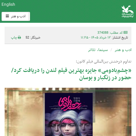
English
ادب و هنر
کد مطلب: 374088
تاریخ انتشار:
۱۲ خرداد ۱۴۰۵ - ۱۱:۲۵
خبرنگار: 52
چاپ
ادب و هنر
سینما، تئاتر
تداوم درخشش بین‌المللی فیلم کانون؛
«چشم‌بادومی» جایزه بهترین فیلم لندن را دریافت کرد/
حضور در زنگبار و بوسان