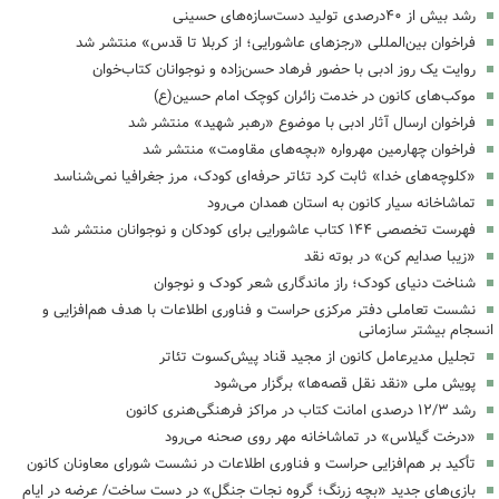
رشد بیش از ۴۰درصدی تولید دست‌سازه‌های حسینی
فراخوان بین‌المللی «رجزهای عاشورایی؛ از کربلا تا قدس» منتشر شد
روایت یک روز ادبی با حضور فرهاد حسن‌زاده و نوجوانان کتاب‌خوان
موکب‌های کانون در خدمت زائران کوچک امام حسین(ع)
فراخوان ارسال آثار ادبی با موضوع «رهبر شهید» منتشر شد
فراخوان چهارمین مهرواره «بچه‌های مقاومت» منتشر شد
«کلوچه‌های خدا» ثابت کرد تئاتر حرفه‌ای کودک، مرز جغرافیا نمی‌شناسد
تماشاخانه سیار کانون به استان همدان می‌رود
فهرست تخصصی ۱۴۴ کتاب عاشورایی برای کودکان و نوجوانان منتشر شد
«زیبا صدایم کن» در بوته نقد
شناخت دنیای کودک؛ راز ماندگاری شعر کودک و نوجوان
نشست تعاملی دفتر مرکزی حراست و فناوری اطلاعات با هدف هم‌افزایی و
انسجام بیشتر سازمانی
تجلیل مدیرعامل کانون از مجید قناد پیش‌کسوت تئاتر
پویش ملی «نقد نقل قصه‌ها» برگزار می‌شود
رشد ۱۲/۳ درصدی امانت کتاب در مراکز فرهنگی‌هنری کانون
«درخت گیلاس» در تماشاخانه مهر روی صحنه می‌رود
تأکید بر هم‌افزایی حراست و فناوری اطلاعات در نشست شورای معاونان کانون
بازی‌های جدید «بچه زرنگ؛ گروه نجات جنگل» در دست ساخت/ عرضه در ایام