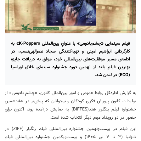
فیلم سینمایی «چشم‌بادومی» با عنوانِ بین‌المللی «K-Popper» به
کارگردانی ابراهیم امینی و تهیه‌کنندگی سجاد نصرالهی‌نسب، در
ادامه‌ی مسیر موفقیت‌های بین‌المللی خود، موفق به دریافت جایزه
بهترین فیلم بلند از نهمین دوره جشنواره سینمای خلاق اوراسیا
(ECG) در لندن شد.
به گزارش اداره‌کل روابط عمومی و امور بین‌الملل کانون، «چشم بادومی» از
تولیدات کانون پرورش فکری کودکان و نوجوانان که پیش‌تر در هفدهمین
جشنواره فیلم بنگلور هند(BIFFES) به نمایش درآمده بود، اکنون برای
حضور در دو رویداد مهم دیگر انتخاب شده است.
این فیلم در بیست‌ونهمین جشنواره بین‌المللی فیلم زنگبار (ZIFF) در
تانزانیا (۳ تا ۷ تیر ۱۴۰۵) و بیست‌ویکمین جشنواره بین‌المللی فیلم