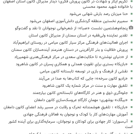
تکریم ایثار و شهادت در کانون پرورش فکری؛ دیدار مدیرکل کانون استان اصفهان
با خانواده شهید محمود محسنی
حنا میزبان رصد بارش شهابی می‌شود
سمیرم نخستین منطقه گردشگری دانش‌آموزی اصفهان می‌شود
پنجاه‌وهشتمین نشست «صبا»؛ از شعرخوانی نوجوانان تا نقد و گفت‌وگو
تقدیر نماینده ولی‌فقیه در استان سمنان از مدیرکل کانون استان
اجرای فعالیت‌های فرهنگی مرکز سیار کانون میامی در روستای ابراهیم‌آباد
پرورش خلاقیت و بذر کارآفرینی در دستانِ هنرمندِ آینده‌سازان کانون سمنان
از «دنیای نوشتن» تا حکایت‌های سعدی در مرکز فرهنگی‌هنری شهمیرزاد
«بازیکا» بستری برایِ تقویتِ همدلی و همکاریِ پسران در کانون شاهرود
نقشی از فرهنگ و بازی در توسعه تابستانه کانون میامی
«رادیو کانون سرخه»؛ جایی که کتاب‌ها به صدا در می‌آیند
تلفیقِ مهارت و سنت در مرکز شماره یک کانون شاهرود
جلوه‌گریِ ذوق و هنر در کارگاه‌هایِ تابستانه‌یِ کانون بیارجمند
«بیگَک» بوشهری؛ مهمانِ کارگاهِ عروسک‌سازیِ کانون دامغان
«بازیکا» ؛ تلفیقِ هوشمندانه تحرک و رقابت در مسیر رشد اعضای کانون دامغان
آموزش مهارت‌های کار با کودک و نوجوان به فعالان فرهنگی جهادی
آب‌سوران: کار جهادی برای کودکان و نوجوانان، سرمایه‌گذاری برای آینده کشور
است