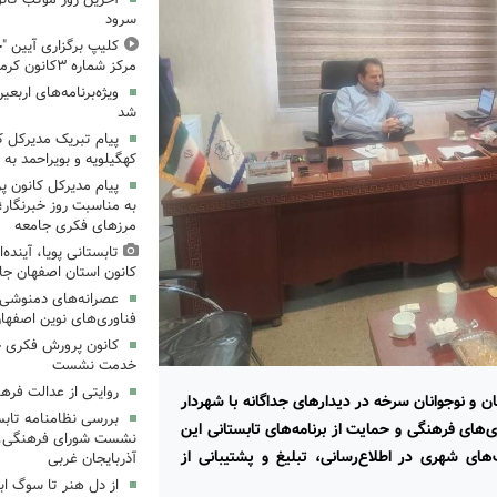
سرود
کلیپ برگزاری آیین "چ
مرکز شماره ۳کانون کرمانشاه
ویژه‌برنامه‌های اربعی
شد
پیام تبریک مدیرکل 
کهگیلویه و بویراحمد به 
پیام مدیرکل کانون 
به مناسبت روز خبرنگار؛
مرزهای فکری جامعه
تابستانی پویا، آینده
کانون استان اصفهان جا
عصرانه‌های دمنوشی د
فناوری‌های نوین اصفها
کانون پرورش فکری خ
خدمت نشست
روایتی از عدالت فره
و نوجوانان سرخه در دیدارهای جداگانه با شهردار
بررسی نظامنامه تابس
ای فرهنگی و حمایت از برنامه‌های تابستانی این
نشست شورای فرهنگی، ه
ای شهری در اطلاع‌رسانی، تبلیغ و پشتیبانی از
آذربایجان غربی
از دل هنر تا سوگ اب