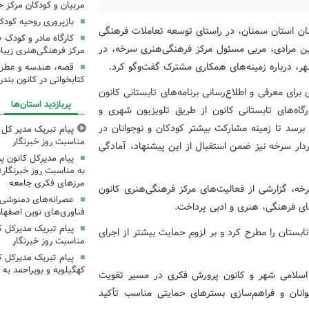
مربیان و کودکان مرکز ح
بازپروری روحیه کود
نان استان سمنان، در راستای توسعه تعاملات فرهنگی
کارگاه مادر و کودک 
سین مرادی، مربی مسئول مرکز فرهنگی‌هنری سرخه، در
مرکز فرهنگی‌هنری زیبا
هر، درباره زمینه‌های همکاری مشترک گفت‌وگو کرد.
قصه، هندسه و عطر پی
کتابخوانی در کانون بند
رای معرفی و اطلاع‌رسانی برنامه‌های تابستانی کانون
پربازدید استان‌ها
اه‌های تابستانی کانون از طریق تلویزیون شهری و
 برسد تا زمینه مشارکت بیشتر کودکان و نوجوانان در
پیام تبریک مدیر کل ک
مناسبت روز خبرنگار
ردار سرخه نیز ضمن استقبال از این پیشنهاد، آمادگی
پیام مدیرکل کانون 
به مناسبت روز خبرنگار؛
مرزهای فکری جامعه
ه، گزارشی از فعالیت‌های مرکز فرهنگی‌هنری کانون
عصرانه‌های دمنوشی د
‌های فرهنگی، هنری و ادبی پرداخت.
فناوری‌های نوین اصفها
پیام تبریک مدیرکل ک
بستان را مطرح کرد و بر لزوم حمایت بیشتر از اجرای
مناسبت روز خبرنگار
پیام تبریک مدیرکل 
کهگیلویه و بویراحمد به 
 اسلامی شهر و کانون پرورش فکری در مسیر تقویت
جوانان و فراهم‌سازی بسترهای حمایتی مناسب تأکید