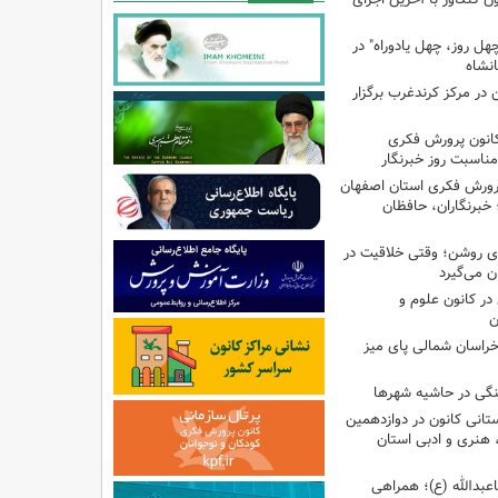
هل روز، چهل یادوراه" در
ن در مرکز کرندغرب برگزار
کانون پرورش فکری
مناسبت روز خبرنگار
پرورش فکری استان اصفهان
 خبرنگاران، حافظان
‌ای روشن؛ وقتی خلاقیت در
ن می‌گیرد
ر کانون علوم و
ن
راسان شمالی پای میز
نگی در حاشیه شهرها
تانی کانون در دوازدهمین
نری و ادبی استان
اعبدالله (ع)؛ همراهی