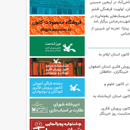
اجی‌آباد در اربعین حسینی
کان، اولویت فرهنگی قشم
«عروسک‌های بقچه‌ای» در
شهربندرعباس برگزار شد
تزا؛ تجربه ای شیرین از
رعباس
انون استان ایلام به
پرورش فکری استان اصفهان
 خبرنگاران، حافظان
ر کانون علوم و
ن
انون استان کرمانشاه به
کانون پرورش فکری
مناسبت روز خبرنگار