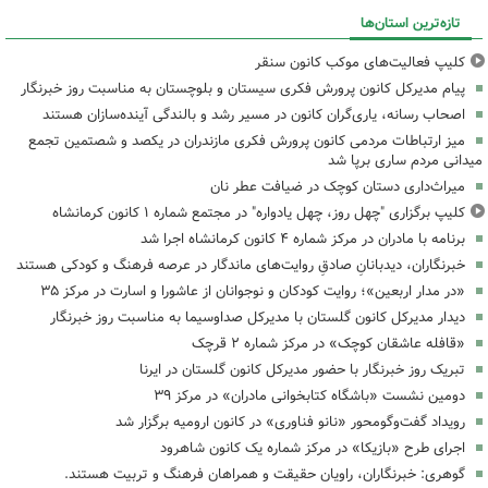
تازه‌ترین استان‌ها
کلیپ فعالیت‌های موکب کانون سنقر
پیام مدیرکل کانون پرورش فکری سیستان و بلوچستان به مناسبت روز خبرنگار
اصحاب رسانه، یاری‌گران کانون در مسیر رشد و بالندگی آینده‌سازان هستند
میز ارتباطات مردمی کانون پرورش فکری مازندران در یکصد و شصتمین تجمع
میدانی مردم ساری برپا شد
میراث‌داری دستان کوچک در ضیافت عطر نان
کلیپ برگزاری "چهل روز، چهل یادواره" در مجتمع شماره ۱ کانون کرمانشاه
برنامه با مادران در مرکز شماره ۴ کانون کرمانشاه اجرا شد
خبرنگاران، دیدبانانِ صادقِ روایت‌های ماندگار در عرصه فرهنگ و کودکی هستند
«در مدار اربعین»؛ روایت کودکان و نوجوانان از عاشورا و اسارت در مرکز ۳۵
دیدار مدیرکل کانون گلستان با مدیرکل صداوسیما به مناسبت روز خبرنگار
«قافله عاشقان کوچک» در مرکز شماره ۲ قرچک
تبریک روز خبرنگار با حضور مدیرکل کانون گلستان در ایرنا
دومین نشست «باشگاه کتابخوانی مادران» در مرکز ۳۹
رویداد گفت‌وگومحور «نانو فناوری» در کانون ارومیه برگزار شد
اجرای طرح «بازیکا» در مرکز شماره یک کانون شاهرود
گوهری: خبرنگاران، راویان حقیقت و همراهان فرهنگ و تربیت هستند.