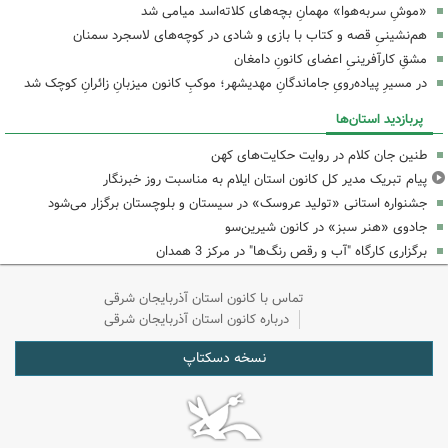
«موشِ سربه‌هوا» مهمانِ بچه‌های کلاته‌اسد میامی شد
هم‌نشینیِ قصه و کتاب با بازی و شادی در کوچه‌های لاسجرد سمنان
مشقِ کارآفرینیِ اعضای کانونِ دامغان
در مسیرِ پیاده‌رویِ جاماندگانِ مهدیشهر؛ موکبِ کانون میزبانِ زائرانِ کوچک شد
پربازدید استان‌ها
طنین جان کلام در روایت حکایت‌های کهن
پیام تبریک مدیر کل کانون استان ایلام به مناسبت روز خبرنگار
جشنواره استانی «تولید عروسک» در سیستان و بلوچستان برگزار می‌شود
جادوی «هنر سبز» در کانون شیرین‌سو
برگزاری کارگاه "آب و رقص رنگ‌ها" در مرکز 3 همدان
تماس با کانون استان آذربایجان شرقی
درباره کانون استان آذربایجان شرقی
نسخه دسکتاپ