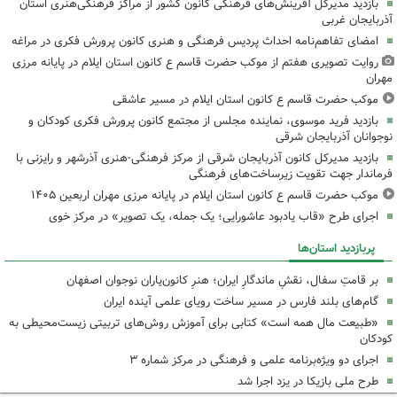
بازدید مدیرکل آفرینش‌های فرهنگی کانون کشور از مراکز فرهنگی‌هنری استان
آذربایجان غربی
امضای تفاهم‌نامه احداث پردیس فرهنگی و هنری کانون پرورش فکری در مراغه
روایت تصویری هفتم از موکب حضرت قاسم ع کانون استان ایلام در پایانه مرزی
مهران
موکب حضرت قاسم ع کانون استان ایلام در مسیر عاشقی
بازدید فرید موسوی، نماینده مجلس از مجتمع کانون پرورش فکری کودکان و
نوجوانان آذربایجان شرقی
بازدید مدیرکل کانون آذربایجان شرقی از مرکز فرهنگی‌-هنری آذرشهر و رایزنی با
فرماندار جهت تقویت زیرساخت‌های فرهنگی
موکب حضرت قاسم ع کانون استان ایلام در پایانه مرزی مهران اربعین ۱۴۰۵
اجرای طرح «قاب یادبود عاشورایی؛ یک جمله، یک تصویر» در مرکز خوی
پربازدید استان‌ها
بر قامتِ سفال، نقشِ ماندگارِ ایران؛ هنرِ کانون‌یاران نوجوان اصفهان
گام‌های بلند فارس در مسیر ساخت رویای علمی آینده ایران
«طبیعت مال همه است» کتابی برای آموزش روش‌های تربیتی زیست‌محیطی به
کودکان
اجرای دو ویژه‌برنامه علمی و فرهنگی در مرکز شماره ۳
طرح ملی بازیکا در یزد اجرا شد