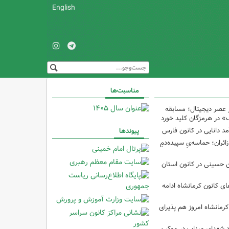
English
مناسبت‌ها
 عصر دیجیتال؛ مسابقه
 در هرمزگان کلید خورد
مد دانایی در کانون فارس
پیوندها
ئران؛ حماسه‌یِ سپیده‌دمِ
ین حسینی در کانون استان
 کانون کرمانشاه ادامه
کرمانشاه امروز هم پذیرای
د شهدای میناب در موکب