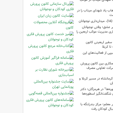
ب یاد شهدای میناب را در
شت
ان
 عشق؛ وقتی نوجوانان
ری مدیریت موکب اربعین را
سفیر اربعینی کانون
ا کربلا
یپی از فعالیت‌های این
مکاری بین کانون پرورش
شرکت تعاونی مصرف
رمانشاه در مسیر کربلا و
ان
‌ها” در هرمزگان؛ دکتر
 شگفت‌انگیز اسطوره‌ها
ر معلم؛ مرکز بندرلنگه با
بال کودکان رفت