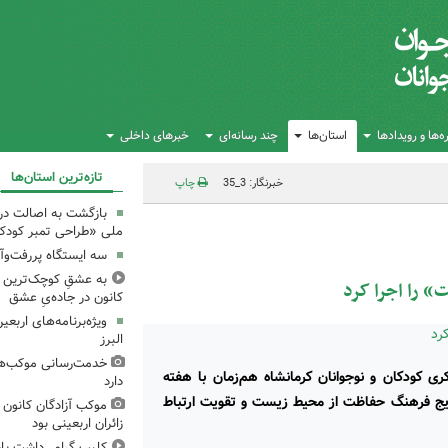
‌ها و رویدادها
استان‌ها
چند رسانه‌ای
خبرهای داخلی
تازه‌ترین استان‌ها
خبرنگار: 3_35
چاپ
بازگشت به اصالت در
ملی «طراحی تمبر کودک»
سه ایستگاه پررفت‌وآ
به عشقِ کوچک‌ترین زا
کانون در جاده‌یِ عشق
ویژه‌برنامه‌های اربع
البرز
خدمت‌رسانی موکب‌های
 کانون پرورش فکری کودکان و نوجوانان کرمانشاه هم‌زمان با هفته
دارد
یج فرهنگ حفاظت از محیط زیست و تقویت ارتباط
موکب آزادگان کانون 
زائران اربعینی بود
کلیپ گرامی‌داشت یا