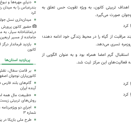
دنیایِ مهره‌ها و نبو
 اهداف تربیتی کانون، به ویژه تقویت حس تعلق به
بندرعباس را به میدان ر
کرد
جوان صورت می‌گیرد.
میدان‌داری نسل جوان
حضور کانون پرورش ف
درتماشاخانه سیار، به من
یند مراقبت از گیاه را در محیط زندگی خود ادامه دهند؛
جامانده از مسیر اربعی
روزمره تسری می‌دهد.
بازدید فرماندار درگز 
کانون
یعت» در مرکز شماره ۵ کرمانشاه با استقبال گرم اعضا همراه بود و به عنوان الگویی از
پربازدید استان‌ها
 فعالیت‌های این مرکز ثبت شد.
بر قامتِ سفال، نقشِ م
کانون‌یاران نوجوان اصفه
گام‌های بلند فارس 
آینده ایران
«طبیعت مال همه اس
روش‌های تربیتی زیست‌
اجرای دو ویژه‌برنامه
شماره ۳
طرح ملی بازیکا در یز