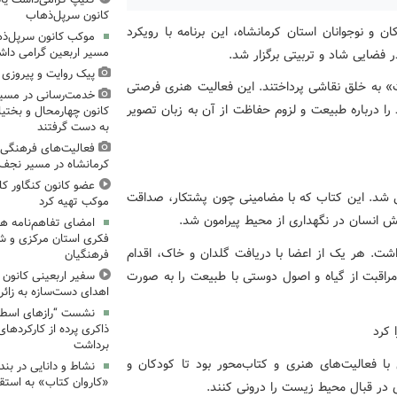
کانون سرپل‌ذهاب
 و نوجوانان استان کرمانشاه، این برنامه با رویکرد
موکب کانون سرپل‌ذها
مسیر اربعین گرامی دا
فضایی شاد و تربیتی برگزار شد.
پیک روایت و پیروزی (۱۵)، میدان‌داری نوجوان
ت» به خلق نقاشی پرداختند. این فعالیت هنری فرصتی
خدمت‌رسانی در مسیر
د را درباره طبیعت و لزوم حفاظت از آن به زبان تصویر
کانون چهارمحال و بختیا
به دست گرفتند
فعالیت‌های فرهنگی 
کرمانشاه در مسیر نجف ت
عضو کانون کنگاور کل
یی شد. این کتاب که با مضامینی چون پشتکار، صداقت
موکب تهیه کرد
قش انسان در نگهداری از محیط پیرامون شد.
امضای تفاهم‌نامه ه
فکری استان مرکزی و 
. هر یک از اعضا با دریافت گلدان و خاک، اقدام
فرهنگیان
مراقبت از گیاه و اصول دوستی با طبیعت را به صورت
سفیر اربعینی کانون ک
اهدای دست‌سازه به زائر
نشست “رازهای اسطوره
ذاکری پرده از کارکردهای
برداشت
با فعالیت‌های هنری و کتاب‌محور بود تا کودکان و
نشاط و دانایی در بند
«کاروان کتاب» به استق
 در قبال محیط زیست را درونی کنند.