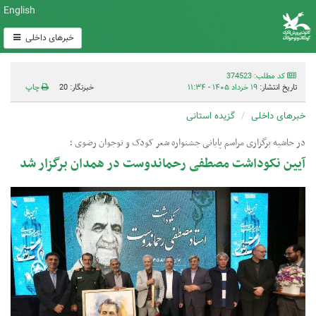
English
خبرهای داخلی
کد مطلب: 374523
تاریخ انتشار:
۱۹ خرداد ۱۴۰۵ - ۱۱:۳۴
خبرنگار: 20
چاپ
خبرهای داخلی
گزیده استانی
در حاشیه برگزاری مراسم پایانی جشنواره شعر کودک و نوجوان رضوی ؛‌
آیین نکوداشت مصطفی رحماندوست در همدان برگزار شد