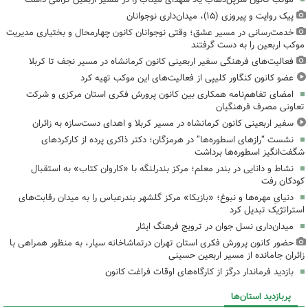
پیک روایت و پیروزی (۱۵)، میدان‌داری نوجوانان
خدمت‌رسانی در مسیر عشق؛ وقتی نوجوانان کانون چهارمحال و بختیاری مدیریت
موکب اربعین را به دست گرفتند
فعالیت‌های فرهنگی سفیر اربعینی کانون کرمانشاه در مسیر نجف تا کربلا
عضو کانون کنگاور کلیپی از فعالیت‌های این موکب تهیه کرد
امضای تفاهم‌نامه همکاری بین کانون پرورش فکری استان مرکزی و شرکت
تعاونی مصرف فرهنگیان
سفیر اربعینی کانون کرمانشاه در مسیر کربلا و اهدای دست‌سازه به زائران
نشست “رازهای اسطوره‌ها” در هرمزگان؛ دکتر ذاکری پرده از کارکردهای
شگفت‌انگیز اسطوره‌ها برداشت
نشاط و دانایی در بندر معلم؛ مرکز بندرلنگه با «کاروان کتاب» به استقبال
کودکان رفت
دنیایِ مهره‌ها و نبوغ؛ «بازیکا» مرکز گلشهر بندرعباس را به میدان رقابت‌های
استراتژیک تبدیل کرد
میدان‌داری نسل جوان در ترویج فرهنگ ایثار
حضور کانون پرورش فکری استان تهران درتماشاخانه سیار، به منظور همراهی با
زائران جامانده از مسیر اربعین حسینی
بازدید فرماندار درگز از کارگاه‌های اوقات فراغت کانون
پربازدید استان‌ها