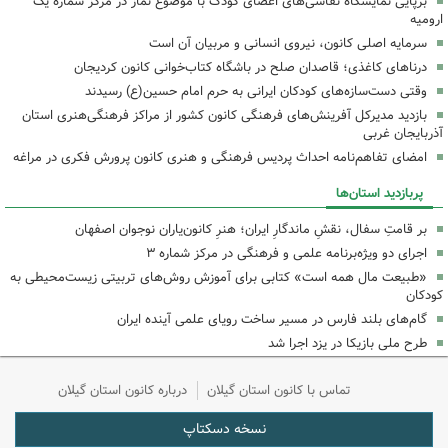
برپایی نمایشگاه نقاشی‌های اعضای کودک با موضوع نماز در مرکز شماره یک
ارومیه
سرمایه اصلی کانون، نیروی انسانی و مربیان آن است
درناهای کاغذی؛ قاصدان صلح در باشگاه کتاب‌خوانی کانون کردیجان
وقتی دست‌سازه‌های کودکان ایرانی به حرم امام حسین(ع) رسیدند
بازدید مدیرکل آفرینش‌های فرهنگی کانون کشور از مراکز فرهنگی‌هنری استان
آذربایجان غربی
امضای تفاهم‌نامه احداث پردیس فرهنگی و هنری کانون پرورش فکری در مراغه
پربازدید استان‌ها
بر قامتِ سفال، نقشِ ماندگارِ ایران؛ هنرِ کانون‌یاران نوجوان اصفهان
اجرای دو ویژه‌برنامه علمی و فرهنگی در مرکز شماره ۳
«طبیعت مال همه است» کتابی برای آموزش روش‌های تربیتی زیست‌محیطی به
کودکان
گام‌های بلند فارس در مسیر ساخت رویای علمی آینده ایران
طرح ملی بازیکا در یزد اجرا شد
تماس با کانون استان گیلان
درباره کانون استان گیلان
نسخه دسکتاپ