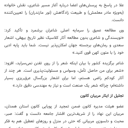
علا در پاسخ به پرسش‌های اعضا درباره آغاز مسیر شاعری، نقش خانواده
(به‌ویژه مادر معلمش) و طبیعت زادگاهش (نور مازندران) را تعیین‌کننده
دانست.
وی مطالعه عمیق را سرمایه اصلی شاعران برشمرد و تأکید کرد:
«نویسندگی و شاعری بدون مطالعه آثار کلاسیک نظیر تاریخ بیهقی، اشعار
سعدی و رمان‌های برجسته جهان امکان‌پذیر نیست. شما باید پایه ادبی
خود را با متون کهن قوی کنید.»
شاعر برگزیده کشور با بیان اینکه شعر را از روی تفنن نمی‌سراید، افزود:
«شعر برای من حاصل تأمل، وسواس و مسئولیت‌پذیری است. هر چند از
آثار کودکم راضی هستم، اما برای اشعار بزرگسال عرق‌ریزی بسیار
داشته‌ام؛ چراکه شعر یک صنعت است و نیاز به مهندسی دقیق دارد.»
تجلیل از ایثار مربیان کانون
عضو هیئت مدیره کانون ضمن تمجید از پویایی کانون استان همدان،
مربیان این نهاد را از شریف‌ترین اقشار جامعه دانست و گفت: صبر،
محبت و دلسوزی مربیانی که حتی در منزل و روزهای تعطیل هم به فکر