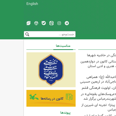
English
مناسبت‌ها
نگی در حاشیه شهرها
تانی کانون در دوازدهمین
نری و ادبی استان
اعبدالله (ع)؛ همراهی
اجی‌آباد در اربعین حسینی
کان، اولویت فرهنگی قشم
«عروسک‌های بقچه‌ای» در
شهربندرعباس برگزار شد
تزا؛ تجربه ای شیرین از
رعباس
پیوندها
ر کانون گهواره اجرا شد