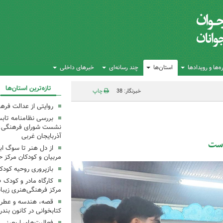
‌ها و رویدادها
استان‌ها
چند رسانه‌ای
خبرهای داخلی
تازه‌ترین استان‌ها
خبرنگار: 38
چاپ
روایتی از عدالت فره
بررسی نظامنامه تابس
نشست شورای فرهنگی، ه
آذربایجان غربی
است
از دل هنر تا سوگ اب
مربیان و کودکان مرکز ح
بازپروری روحیه کود
کارگاه مادر و کودک 
مرکز فرهنگی‌هنری زیبا
قصه، هندسه و عطر پی
کتابخوانی در کانون بند
فعالیت‌های اربعینی د