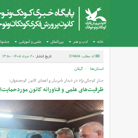
خانه
ادب و هنر
بین‌الملل
علمی و آموزشی
جشنواره
کد مطلب: 374604
تاریخ انتشار:
۲۰ خرداد ۱۴۰۵ - ۱۳:۵۰
استان‌ها
گیلان
جبار کوچکی‌نژاد در دیدار بامربیان و اعضای کانون کوچصفهان:
ظرفیت‌های علمی و فناورانه کانون موردحمایت‌