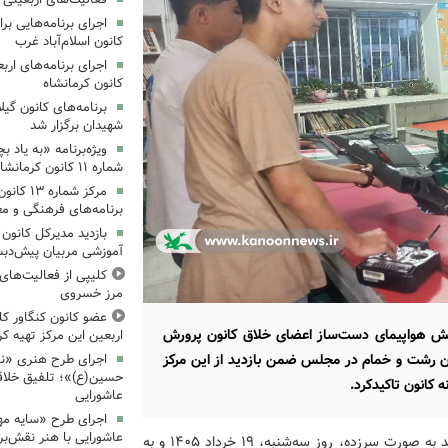
کانون اسلام‌آباد غرب
کانون کرمانشاه
برنامه‌های کانون گی
شهیدان برگزار شد
ویژه‌برنامه «به یاد 
شماره ۱۱ کانون کرمانشاه برگزار شد
مرکز شمار
برنامه‌های فرهنگی و مع
بازدید مدیرکل کانون 
آموزشی مربیان پیش‌دبس
کلیپی از فعالیت‌ها
مرز خسروی
عضو کانون کنگاور کلی
مایش هواپیمای دست‌ساز اعضای خلاق کانون پرورش
اربعین این مرکز تهیه کر
ان رشت و خمام در مجلس ضمن بازدید از این مرکز
اجرای طرح هنری «نش
حسین(ع)»؛ تلفیق خلاقی
 کانون تاکیدکرد.
عاشورایی
اجرای طرح «سایه مهر
عاشورایی با هنر نقش‌بر
به‌گزارش روابط‌عمومی اداره‌کل کانون استان گیلان، این بازدید به صورت سرزده، روز سه‌شنبه، ۱۹ خرداد ۱۴۰۵ و به