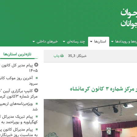
‌ها و رویدادها
استان‌ها
چند رسانه‌ای
خبرهای داخلی
تازه‌ترین استان‌ها
خبرنگار: 3_35
چاپ
پیام مدیر کل کانون اس
۱۴۰۵
آخرین روز موکب کانو
سرود
 کانون کرمانشاه
کلیپ برگزاری آیین "چ
مرکز شماره ۳کانون کرمانشاه
ویژه‌برنامه‌های اربعی
شد
پیام تبریک مدیرکل 
کهگیلویه و بویراحمد به 
پیام مدیرکل کانون 
به مناسبت روز خبرنگار؛