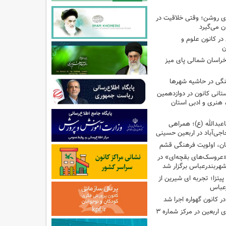
‌ای روشن؛ وقتی خلاقیت در
ن می‌گیرد
ر کانون علوم و
ن
راسان شمالی پای میز
نگی در حاشیه شهرها
تانی کانون در دوازدهمین
نری و ادبی استان
اعبدالله (ع)؛ همراهی
اجی‌آباد در اربعین حسینی
کان، اولویت فرهنگی قشم
«عروسک‌های بقچه‌ای» در
شهربندرعباس برگزار شد
تزا؛ تجربه ای شیرین از
رعباس
ر کانون گهواره اجرا شد
اجرای برنامه‌هایی برای اربعین در مرکز شماره ۳