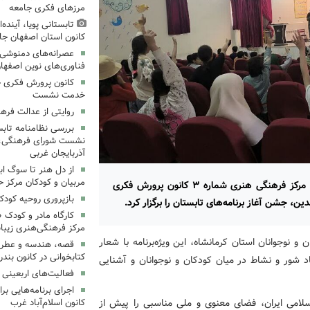
مرزهای فکری جامعه
تابستانی پویا، آینده
کانون استان اصفهان جا
عصرانه‌های دمنوشی د
فناوری‌های نوین اصفها
کانون پرورش فکری خ
خدمت نشست
روایتی از عدالت فره
بررسی نظامنامه تابس
نشست شورای فرهنگی، ه
آذربایجان غربی
از دل هنر تا سوگ اب
مربیان و کودکان مرکز ح
هم‌زمان با مراکز سراسر استان و در آستانه روز خانواده، مرکز فرهنگی هنری شماره ۳ کانون پرورش فکری
بازپروری روحیه کود
کارگاه مادر و کودک 
مرکز فرهنگی‌هنری زیبا
 نوجوانان استان کرمانشاه، این ویژه‌برنامه با شعار
قصه، هندسه و عطر پی
کتابخوانی در کانون بند
اد شور و نشاط در میان کودکان و نوجوانان و آشنایی
فعالیت‌های اربعینی د
امی ایران، فضای معنوی و ملی مناسبی را پیش از
کانون اسلام‌آباد غرب