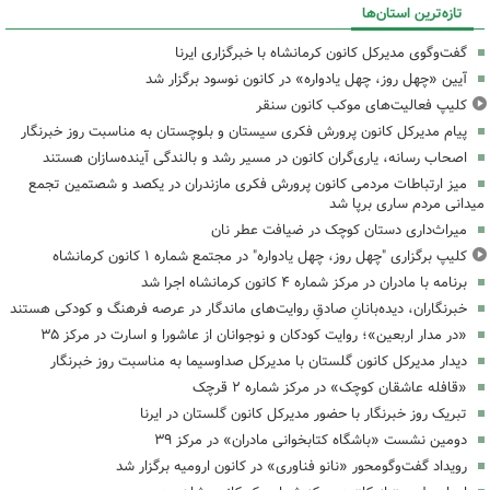
تازه‌ترین استان‌ها
گفت‌وگوی مدیرکل کانون کرمانشاه با خبرگزاری ایرنا
آیین «چهل روز، چهل یادواره» در کانون نوسود برگزار شد
کلیپ فعالیت‌های موکب کانون سنقر
پیام مدیرکل کانون پرورش فکری سیستان و بلوچستان به مناسبت روز خبرنگار
اصحاب رسانه، یاری‌گران کانون در مسیر رشد و بالندگی آینده‌سازان هستند
میز ارتباطات مردمی کانون پرورش فکری مازندران در یکصد و شصتمین تجمع
میدانی مردم ساری برپا شد
میراث‌داری دستان کوچک در ضیافت عطر نان
کلیپ برگزاری "چهل روز، چهل یادواره" در مجتمع شماره ۱ کانون کرمانشاه
برنامه با مادران در مرکز شماره ۴ کانون کرمانشاه اجرا شد
خبرنگاران، دیده‌بانانِ صادقِ روایت‌های ماندگار در عرصه فرهنگ و کودکی هستند
«در مدار اربعین»؛ روایت کودکان و نوجوانان از عاشورا و اسارت در مرکز ۳۵
دیدار مدیرکل کانون گلستان با مدیرکل صداوسیما به مناسبت روز خبرنگار
«قافله عاشقان کوچک» در مرکز شماره ۲ قرچک
تبریک روز خبرنگار با حضور مدیرکل کانون گلستان در ایرنا
دومین نشست «باشگاه کتابخوانی مادران» در مرکز ۳۹
رویداد گفت‌وگومحور «نانو فناوری» در کانون ارومیه برگزار شد