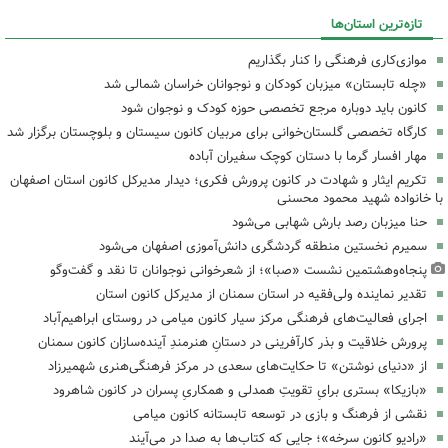
تازه‌ترین استان‌ها
موازی‌کاری فرهنگی را کنار بگذاریم
«چله تابستان» میزبان کودکان و نوجوانان خراسان شمالی شد
کانون باید دوباره مرجع تخصصی حوزه کودک و نوجوان شود
کارگاه تخصصی گلستان‌خوانی برای مربیان کانون سیستان و بلوچستان برگزار شد
مهار افسار گرما با دستان کوچک سفیران آباده
تکریم ایثار و شهادت در کانون پرورش فکری؛ دیدار مدیرکل کانون استان اصفهان
با خانواده شهید محمود محسنی
حنا میزبان رصد بارش شهابی می‌شود
سمیرم نخستین منطقه گردشگری دانش‌آموزی اصفهان می‌شود
پنجاه‌وهشتمین نشست «صبا»؛ از شعرخوانی نوجوانان تا نقد و گفت‌وگو
تقدیر نماینده ولی‌فقیه در استان سمنان از مدیرکل کانون استان
اجرای فعالیت‌های فرهنگی مرکز سیار کانون میامی در روستای ابراهیم‌آباد
پرورش خلاقیت و بذر کارآفرینی در دستانِ هنرمندِ آینده‌سازان کانون سمنان
از «دنیای نوشتن» تا حکایت‌های سعدی در مرکز فرهنگی‌هنری شهمیرزاد
«بازیکا» بستری برایِ تقویتِ همدلی و همکاریِ پسران در کانون شاهرود
نقشی از فرهنگ و بازی در توسعه تابستانه کانون میامی
«رادیو کانون سرخه»؛ جایی که کتاب‌ها به صدا در می‌آیند