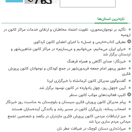
تازه‌ترین استان‌ها
تأکید بر نوجوان‌محوری، تقویت اعتماد مخاطبان و ارتقای خدمات مراکز کانون در
ارومیه
معرفی کتاب«خرس و عسل» با اجرای اعضای کانون کردکوی
«برای ایران می‌مانیم، می‌خوانیم و می‌سازیم» در مراکز کانون شاهین‌شهر و
اردستان برگزار شد
خبرنگار؛ صدای آگاهی و همراه فرهنگ
حضور پرمهر امام جمعه فریدون‌شهر در جمع کودکان و نوجوانان کانون پرورش
فکری
گفت‌وگوی مدیرکل کانون کرمانشاه با خبرگزاری ایرنا
آیین «چهل روز، چهل یادواره» در کانون نوسود برگزار شد
کلیپ فعالیت‌های موکب کانون سنقر
پیام مدیرکل کانون پرورش فکری سیستان و بلوچستان به مناسبت روز خبرنگار
اصحاب رسانه، یاری‌گران کانون در مسیر رشد و بالندگی آینده‌سازان هستند
میز ارتباطات مردمی کانون پرورش فکری مازندران در یکصد و شصتمین تجمع
میدانی مردم ساری برپا شد
میراث‌داری دستان کوچک در ضیافت عطر نان