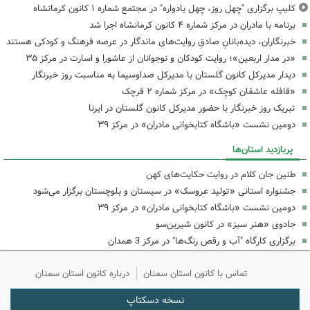
کلیپ برگزاری "چهل روز، چهل یادواره" در مجتمع شماره ۱ کانون کرمانشاه
برنامه با مادران در مرکز شماره ۴ کانون کرمانشاه اجرا شد
خبرنگاران، دیده‌بانانِ صادقِ روایت‌های ماندگار در عرصه فرهنگ و کودکی هستند
«در مدار اربعین»؛ روایت کودکان و نوجوانان از عاشورا و اسارت در مرکز ۳۵
دیدار مدیرکل کانون گلستان با مدیرکل صداوسیما به مناسبت روز خبرنگار
«قافله عاشقان کوچک» در مرکز شماره ۲ قرچک
تبریک روز خبرنگار با حضور مدیرکل کانون گلستان در ایرنا
دومین نشست «باشگاه کتابخوانی مادران» در مرکز ۳۹
پربازدید استان‌ها
طنین جان کلام در روایت حکایت‌های کهن
جشنواره استانی «تولید عروسک» در سیستان و بلوچستان برگزار می‌شود
دومین نشست «باشگاه کتابخوانی مادران» در مرکز ۳۹
جادوی «هنر سبز» در کانون شیرین‌سو
برگزاری کارگاه "آب و رقص رنگ‌ها" در مرکز 3 همدان
تماس با کانون استان سمنان
درباره کانون استان سمنان
نسخه دسکتاپ