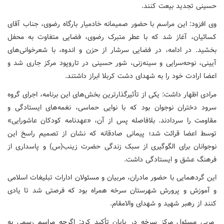
حسینی تجدید بیعت کنند.
وی افزود: این مراسم با حضور صمیمانه خادمیار بارگاه رضوی، جناب آقای
کسائیان، آغاز شد که با عطر متبرک رضوی، فضایی متفاوت به محفل
بخشید. در ادامه، در فضایی سرشار از حزن و اندوه، با شعرخوانی‌های
آیینی، نوحه‌سرایی و سینه‌زنی، شور حسینی در تاروپود مرکز جاری شد و
اعضا ارادت خود را به شهدای دشت کربلا ابراز داشتند.
مرادی اظهار داشت: یکی از تأثیرگذارترین بخش‌های این برنامه، اجرای گروه
سرود دختران نوجوان بود که با نوایی حماسی، نغمه‌های ایستادگی و
مقاومت را سردادند. بلافاصله پس از آن، «عهدنامه کودکان عاشورایی»
توسط اعضا قرائت شد؛ پیمانی صادقانه که نشان از تصمیم راسخ این
نوجوانان برای الگوگیری از سبک زندگی حضرت زینب(س) و پاسداری از
فرهنگ عشق و ایستادگی داشت.
این گردهمایی با حضور مادران، مربیان و مسئولان ادارات تبلیغات اسلامی
و آموزش و پرورش شهرستان سرخه همراه بود که فرصتی شد تا یادی
کنند از رهبر شهید و شهدای والامقام.
مربی مسئول مرکز سرخه در پایان تأکید کرد: اگرچه مراسم رسمی به