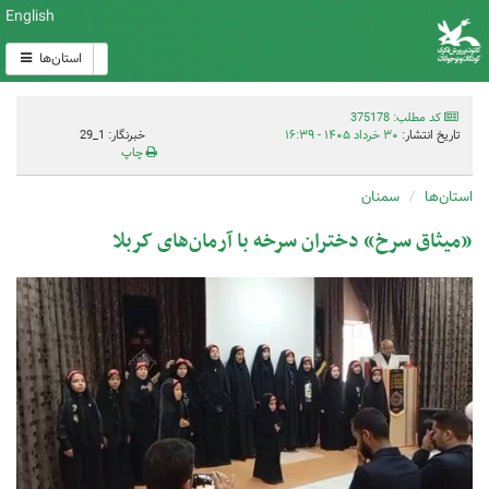
English
استان‌ها
کد مطلب: 375178
تاریخ انتشار:
۳۰ خرداد ۱۴۰۵ - ۱۶:۳۹
خبرنگار: 1_29
چاپ
استان‌ها
سمنان
«میثاق سرخ» دختران سرخه با آرمان‌های کربلا