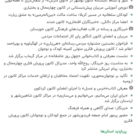
شور و نشاط تابستانه کانون بوشهر در «کوی سرتل»؛ از سفال‌گری تا قصه‌گویی
دوره‌ی آموزشی مربیان پیش‌دبستانی در کانون چهارمحال و بختیاری
کودکان سلطانیه در مسیر کربلا؛ ساخت ماکت «بین‌الحرمین» به عشق زیارت
اعضا مرکز دالکی، «خبرنگاران افتخاری» کانون شدند
خبرنگاری و رسانه در قاب فعالیت‌های فرهنگی کانون خوزستان
مربیان و اعضای کانون کنگاور پای کار اجتماعات مردمی
فراخوان نخستین جشنواره مردمی-رسانه‌ای «هی‌یاری» در کهگیلویه و بویراحمد
اعلام شد / کانون پرورش فکری متولی کمیته کودک و نوجوان
نشست معرفتی و کتاب‌خوانی «چهل روز عاشقانه» در مرکز گرماب برگزار شد
به مناسبت روز خبرنگار، روح‌الله واحد، مدیرکل کانون پرورش فکری چهارمحال و
بختیاری، پیام تبریکی منتشر کرد
تأکید بر نوجوان‌محوری، تقویت اعتماد مخاطبان و ارتقای خدمات مراکز کانون در
ارومیه
معرفی کتاب«خرس و عسل» با اجرای اعضای کانون کردکوی
«برای ایران می‌مانیم، می‌خوانیم و می‌سازیم» در مراکز کانون شاهین‌شهر و
اردستان برگزار شد
خبرنگار؛ صدای آگاهی و همراه فرهنگ
حضور پرمهر امام جمعه فریدون‌شهر در جمع کودکان و نوجوانان کانون پرورش
فکری
پربازدید استان‌ها