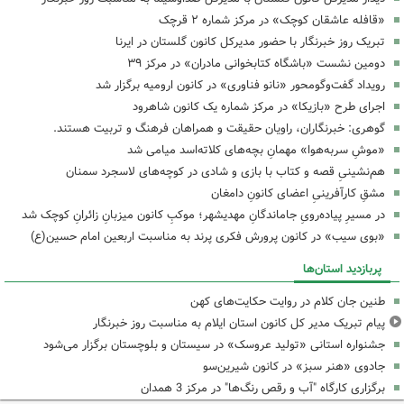
«قافله عاشقان کوچک» در مرکز شماره ۲ قرچک
تبریک روز خبرنگار با حضور مدیرکل کانون گلستان در ایرنا
دومین نشست «باشگاه کتابخوانی مادران» در مرکز ۳۹
رویداد گفت‌وگومحور «نانو فناوری» در کانون ارومیه برگزار شد
اجرای طرح «بازیکا» در مرکز شماره یک کانون شاهرود
گوهری: خبرنگاران، راویان حقیقت و همراهان فرهنگ و تربیت هستند.
«موشِ سربه‌هوا» مهمانِ بچه‌های کلاته‌اسد میامی شد
هم‌نشینیِ قصه و کتاب با بازی و شادی در کوچه‌های لاسجرد سمنان
مشقِ کارآفرینیِ اعضای کانونِ دامغان
در مسیرِ پیاده‌رویِ جاماندگانِ مهدیشهر؛ موکبِ کانون میزبانِ زائرانِ کوچک شد
«بوی سیب» در کانون پرورش فکری پرند به مناسبت اربعین امام حسین(ع)
پربازدید استان‌ها
طنین جان کلام در روایت حکایت‌های کهن
پیام تبریک مدیر کل کانون استان ایلام به مناسبت روز خبرنگار
جشنواره استانی «تولید عروسک» در سیستان و بلوچستان برگزار می‌شود
جادوی «هنر سبز» در کانون شیرین‌سو
برگزاری کارگاه "آب و رقص رنگ‌ها" در مرکز 3 همدان