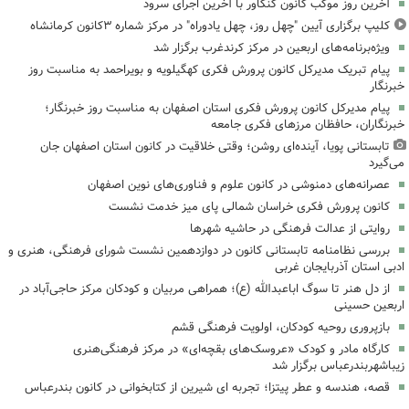
آخرین روز موکب کانون کنگاور با آخرین اجرای سرود
کلیپ برگزاری آیین "چهل روز، چهل یادوراه" در مرکز شماره ۳کانون کرمانشاه
ویژه‌برنامه‌های اربعین در مرکز کرندغرب برگزار شد
پیام تبریک مدیرکل کانون پرورش فکری کهگیلویه و بویراحمد به مناسبت روز
خبرنگار
پیام مدیرکل کانون پرورش فکری استان اصفهان به مناسبت روز خبرنگار؛
خبرنگاران، حافظان مرزهای فکری جامعه
تابستانی پویا، آینده‌ای روشن؛ وقتی خلاقیت در کانون استان اصفهان جان
می‌گیرد
عصرانه‌های دمنوشی در کانون علوم و فناوری‌های نوین اصفهان
کانون پرورش فکری خراسان شمالی پای میز خدمت نشست
روایتی از عدالت فرهنگی در حاشیه شهرها
بررسی نظامنامه تابستانی کانون در دوازدهمین نشست شورای فرهنگی، هنری و
ادبی استان آذربایجان غربی
از دل هنر تا سوگ اباعبدالله (ع)؛ همراهی مربیان و کودکان مرکز حاجی‌آباد در
اربعین حسینی
بازپروری روحیه کودکان، اولویت فرهنگی قشم
کارگاه مادر و کودک «عروسک‌های بقچه‌ای» در مرکز فرهنگی‌هنری
زیباشهربندرعباس برگزار شد
قصه، هندسه و عطر پیتزا؛ تجربه ای شیرین از کتابخوانی در کانون بندرعباس