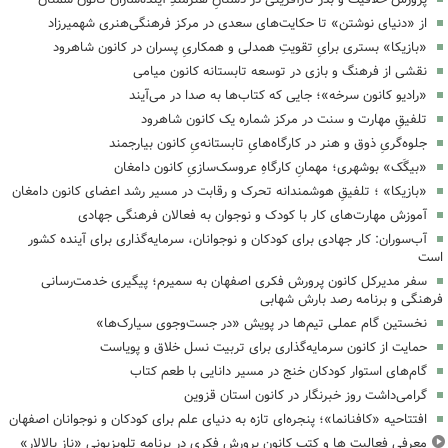
از «دنیای نوشتن» تا حکایت‌های سعدی در مرکز فرهنگی‌هنری شهمیرزاد
«بازیکا» بستری برایِ تقویتِ همدلی و همکاریِ پسران در کانون شاهرود
نقشی از فرهنگ و بازی در توسعه تابستانه کانون میامی
«رادیو کانون سرخه»؛ جایی که کتاب‌ها به صدا در می‌آیند
تلفیقِ مهارت و سنت در مرکز شماره یک کانون شاهرود
جلوه‌گریِ ذوق و هنر در کارگاه‌هایِ تابستانه‌یِ کانون بیارجمند
«بیگَک» بوشهری؛ مهمانِ کارگاهِ عروسک‌سازیِ کانون دامغان
«بازیکا» ؛ تلفیقِ هوشمندانه تحرک و رقابت در مسیر رشد اعضای کانون دامغان
آموزش مهارت‌های کار با کودک و نوجوان به فعالان فرهنگی جهادی
آب‌سوران: کار جهادی برای کودکان و نوجوانان، سرمایه‌گذاری برای آینده کشور
است
سفر مدیرکل کانون پرورش فکری اصفهان به سمیرم؛ پیگیری خدمت‌رسانی
فرهنگی و برنامه رصد بارش شهابی
نخستین گام عملی تیم‌ها در پویش «در جست‌وجوی سیارک‌ها»
حمایت از کانون سرمایه‌گذاری برای تربیت نسل خلاق و پویاست
گام‌های استوار کودکان خنج در مسیر دانایی با طعم کتاب
گرامی‌داشت روز خبرنگار در کانون استان قزوین
افتتاحیه «کافنانما»؛ پنجره‌ای تازه به دنیای علم برای کودکان و نوجوانان اصفهان
معرفی فعالیت ها و کتب کانون پرورش فکری در برنامه تلویزیونی «ناز بالالار»