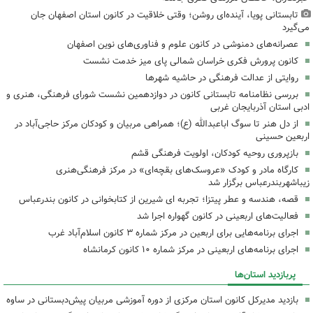
تابستانی پویا، آینده‌ای روشن؛ وقتی خلاقیت در کانون استان اصفهان جان
می‌گیرد
عصرانه‌های دمنوشی در کانون علوم و فناوری‌های نوین اصفهان
کانون پرورش فکری خراسان شمالی پای میز خدمت نشست
روایتی از عدالت فرهنگی در حاشیه شهرها
بررسی نظامنامه تابستانی کانون در دوازدهمین نشست شورای فرهنگی، هنری و
ادبی استان آذربایجان غربی
از دل هنر تا سوگ اباعبدالله (ع)؛ همراهی مربیان و کودکان مرکز حاجی‌آباد در
اربعین حسینی
بازپروری روحیه کودکان، اولویت فرهنگی قشم
کارگاه مادر و کودک «عروسک‌های بقچه‌ای» در مرکز فرهنگی‌هنری
زیباشهربندرعباس برگزار شد
قصه، هندسه و عطر پیتزا؛ تجربه ای شیرین از کتابخوانی در کانون بندرعباس
فعالیت‌های اربعینی در کانون گهواره اجرا شد
اجرای برنامه‌هایی برای اربعین در مرکز شماره ۳ کانون اسلام‌آباد غرب
اجرای برنامه‌های اربعینی در مرکز شماره ۱۰ کانون کرمانشاه
پربازدید استان‌ها
بازدید مدیرکل کانون استان مرکزی از دوره آموزشی مربیان پیش‌دبستانی در ساوه