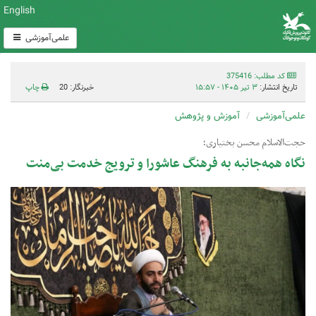
English
علمی‌آموزشی
کد مطلب: 375416
تاریخ انتشار:
۳ تیر ۱۴۰۵ - ۱۵:۵۷
خبرنگار: 20
چاپ
علمی‌آموزشی
آموزش و پژوهش
حجت‌الاسلام محسن بختیاری؛
نگاه همه‌جانبه به فرهنگ عاشورا و ترویج خدمت بی‌منت