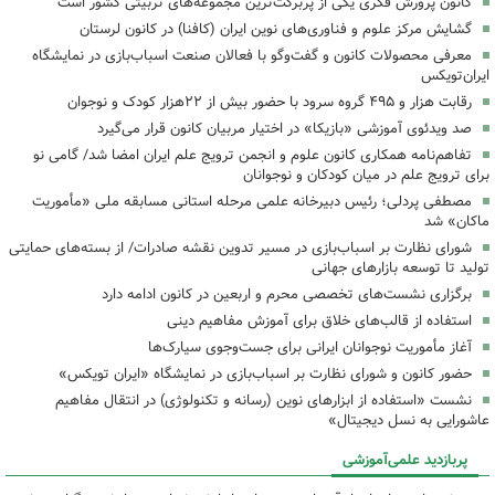
کانون پرورش فکری یکی از پربرکت‌ترین مجموعه‌های تربیتی کشور است
گشایش مرکز علوم و فناوری‌های نوین ایران (کافنا) در کانون لرستان
معرفی محصولات کانون و گفت‌وگو با فعالان صنعت اسباب‌بازی در نمایشگاه
ایران‌تویکس
رقابت هزار و ۴۹۵ گروه سرود با حضور بیش از ۲۲هزار کودک و نوجوان
‌صد ویدئوی آموزشی «بازیکا» در اختیار مربیان کانون قرار می‌گیرد
تفاهم‌نامه همکاری کانون علوم و انجمن ترویج علم ایران امضا شد/ گامی نو
برای ترویج علم در میان کودکان و نوجوانان
مصطفی پردلی؛ رئیس دبیرخانه علمی مرحله استانی مسابقه ملی «مأموریت
ماکان» شد
شورای نظارت بر اسباب‌بازی در مسیر تدوین نقشه صادرات/ از بسته‌های حمایتی
تولید تا توسعه بازارهای جهانی
برگزاری نشست‌های تخصصی محرم و اربعین در کانون ادامه دارد
استفاده از قالب‌های خلاق برای آموزش مفاهیم دینی
آغاز مأموریت نوجوانان ایرانی برای جست‌وجوی سیارک‌ها
حضور کانون و شورای نظارت بر اسباب‌بازی در نمایشگاه «ایران تویکس»
نشست «استفاده از ابزارهای نوین (رسانه و تکنولوژی) در انتقال مفاهیم
عاشورایی به نسل دیجیتال»
پربازدید علمی‌آموزشی