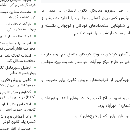
فرهنگی‌هنری کرمانشاه
ن، رضا داوری، مدیرکل کانون لرستان در دیدار با
نشست معاون توسعه ک
کرمانشاه برگزار شد
‌رئیس کمیسیون قضایی مجلس، با اشاره به بیش از
بازگشت کتابخانه سیا
رای شکوفایی استعدادهای کودکان و نوجوانان دانسته و
چرخه خدمت‌رسانی
این میراث ارزشمند را تقویت کنیم.
تماشاخانه سیار کانو
اجرای برنامه‌های ستا
محوریت نقش‌آفرینی نوج
سان کودکان به ویژه کودکان مناطق کم برخوردار به
ادبیات کودک باید ام
مخاطب منتقل کند
خیر در طرح مرکز نورآباد، خواستار حمایت ویژه مجلس
تجلیل مدیرعامل کانو
پیش‌کسوت تئاتر
هره‌گیری از ظرفیت‌های تربیتی کانون برای تصویب و
کانون پرورش فکری یک
مجموعه‌های تربیتی کش
گشایش مرکز علوم و ف
(کافنا) در کانون لرستان
 و تجهیز مراکز قدیمی در شهرهای الشتر و نورآباد و
اختصاص ۲۰م
د بود.
کانون در جنوب استان ار
وزیر آموزش و پرورش
شماره یک کانون کوثر ارد
حمایت از آغاز خدمت