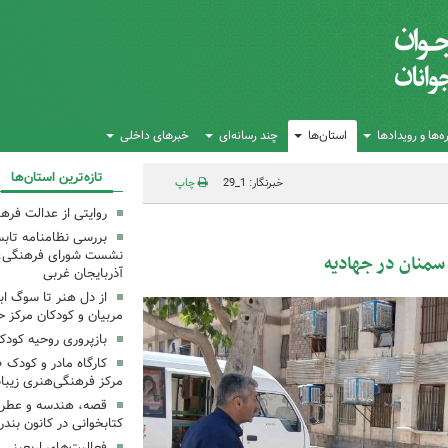
‌ها و رویدادها
استان‌ها
چند رسانه‌ای
خبرهای داخلی
تازه‌ترین استان‌ها
خبرنگار: 1_29
چاپ
روایتی از عدالت فره
بررسی نظامنامه تابس
نشست شورای فرهنگی، ه
سمنان در جهادیه
آذربایجان غربی
از دل هنر تا سوگ اب
مربیان و کودکان مرکز ح
بازپروری روحیه کود
کارگاه مادر و کودک 
مرکز فرهنگی‌هنری زیبا
قصه، هندسه و عطر پی
کتابخوانی در کانون بند
فعالیت‌های اربعینی د