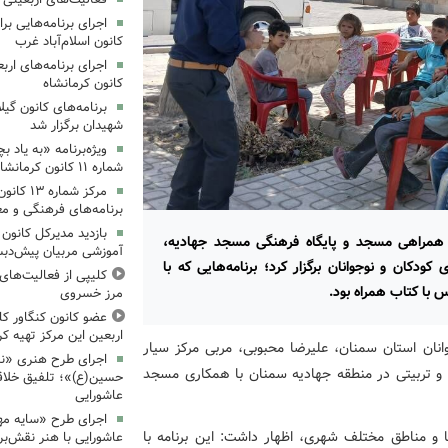
کانون اسلام‌آباد غرب
کانون کرمانشاه
برنامه‌های کانون گی
شهیدان برگزار شد
ویژه‌برنامه «به یاد 
شماره ۱۱ کانون کرمانشاه برگزار شد
مرکز شمار
برنامه‌های فرهنگی و مع
بازدید مدیرکل کانون 
 همراهی مسجد و پایگاه فرهنگی مسجد جهادیه،
آموزشی مربیان پیش‌دبس
کودکان و نوجوانان برگزار کرد؛ برنامه‌هایی که با
کلیپی از فعالیت‌ها
با کتاب همراه بود.
مرز خسروی
عضو کانون کنگاور کلی
اربعین این مرکز تهیه کر
نان استان سمنان، علیرضا محبوبی، مربی مرکز سیار
اجرای طرح هنری «نش
ی و تربیتی در منطقه جهادیه سمنان با همکاری مسجد
حسین(ع)»؛ تلفیق خلاقی
عاشورایی
اجرای طرح «سایه مهر
ا و مناطق مختلف شهری، اظهار داشت: این برنامه با
عاشورایی با هنر نقش‌بر