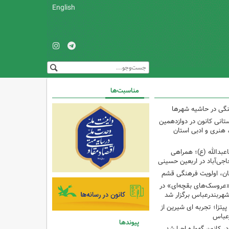
English
مناسبت‌ها
نگی در حاشیه شهرها
تانی کانون در دوازدهمین
نری و ادبی استان
اعبدالله (ع)؛ همراهی
اجی‌آباد در اربعین حسینی
کان، اولویت فرهنگی قشم
«عروسک‌های بقچه‌ای» در
شهربندرعباس برگزار شد
تزا؛ تجربه ای شیرین از
رعباس
پیوندها
ر کانون گهواره اجرا شد