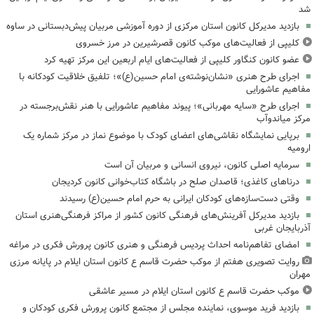
شد
بازدید مدیرکل کانون استان مرکزی از دوره آموزشی مربیان پیش‌دبستانی در ساوه
کلیپی از فعالیت‌های موکب کانون قصرشیرین در مرز خسروی
عضو کانون کنگاور کلیپی از فعالیت‌های ایام اربعین این مرکز تهیه کرد
اجرای طرح هنری «نشان‌نوشته‌ی امام حسین(ع)»؛ تلفیق خلاقیت کودکانه با
مفاهیم عاشورایی
اجرای طرح «سایه مهربانی»؛ پیوند مفاهیم عاشورایی با هنر نقش‌برجسته در
مرکز میاندوآب
برپایی نمایشگاه نقاشی‌های اعضای کودک با موضوع نماز در مرکز شماره یک
ارومیه
سرمایه اصلی کانون، نیروی انسانی و مربیان آن است
درناهای کاغذی؛ قاصدان صلح در باشگاه کتاب‌خوانی کانون کردیجان
وقتی دست‌سازه‌های کودکان ایرانی به حرم امام حسین(ع) رسیدند
بازدید مدیرکل آفرینش‌های فرهنگی کانون کشور از مراکز فرهنگی‌هنری استان
آذربایجان غربی
امضای تفاهم‌نامه احداث پردیس فرهنگی و هنری کانون پرورش فکری در مراغه
روایت تصویری هفتم از موکب حضرت قاسم ع کانون استان ایلام در پایانه مرزی
مهران
موکب حضرت قاسم ع کانون استان ایلام در مسیر عاشقی
بازدید فرید موسوی، نماینده مجلس از مجتمع کانون پرورش فکری کودکان و