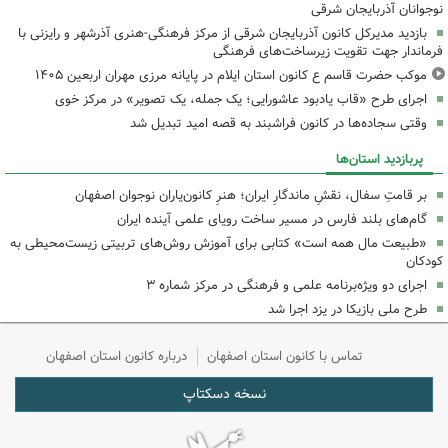
نوجوانان آذربایجان شرقی
بازدید مدیرکل کانون آذربایجان شرقی از مرکز فرهنگی‌-هنری آذرشهر و رایزنی با
فرماندار جهت تقویت زیرساخت‌های فرهنگی
موکب حضرت قاسم ع کانون استان ایلام در پایانه مرزی مهران اربعین ۱۴۰۵
اجرای طرح «قاب یادبود عاشورایی؛ یک جمله، یک تصویر» در مرکز خوی
وقتی سجاده‌ها در کانون فراشبند به قصه امید تبدیل شد
پربازدید استان‌ها
بر قامتِ سفال، نقشِ ماندگارِ ایران؛ هنرِ کانون‌یاران نوجوان اصفهان
گام‌های بلند فارس در مسیر ساخت رویای علمی آینده ایران
«طبیعت مال همه است» کتابی برای آموزش روش‌های تربیتی زیست‌محیطی به
کودکان
اجرای دو ویژه‌برنامه علمی و فرهنگی در مرکز شماره ۳
طرح ملی بازیکا در یزد اجرا شد
تماس با کانون استان اصفهان
درباره کانون استان اصفهان
نسخه دسکتاپ