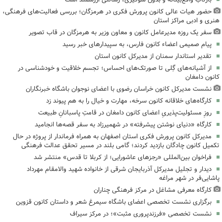
حضور هیات عالی کانون پرورش فکری در هرمزگان؛ بررسی فعالیت‌های فرهنگی،
هنری و ادبی مراکز استان
سفر یک روزه مدیرعامل کانون و معاون وزیر به هرمزگان در قاب تصویر
پیام صمیمی اعضاء کانون فارس، به سپیدارهای خبر رسید
تقدیر استاندار سمنان از مدیرکل کانون استان
از آشیانه‌های گِلی تا صورتک‌های احساس؛ تجسم خلاقیت و خودشناسی در
کانون دامغان
نشست مدیرکل کانون خراسان رضوی با اعضای نوجوان باشگاه خبرنگاران
کارگاه‌های خلاقانه کانون سرخه، مهارت و خیال را به هم پیوند زد
روزِ مسئولیت‌پذیریِ اعضای کانون دامغان در قامتِ پاسبانانِ طبیعت
کارگاه «دنیای نوشتن پیشرفته» در شهمیرزاد به سفر قصه‌ها انجامید
مدیرکل کانون پرورش فکری استان اصفهان به همراه فرماندار از پروژه در حال
تکمیل کانون چادگان بازدید کردند؛ گامی بلند در مسیر تحقق عدالت فرهنگی
فراخوان بین‌المللی «رجزهای عاشورایی؛ از کربلا تا قدس» منتشر شد
دیدار و تجلیل مدیرکل آذربایجان شرقی از خانواده شهید والامقام مهرداد
پاشایی‌فر در شهر مراغه
کارگاه معرفی مشاغل در مرکز فرهنگی چناران
برگزاری نشست تخصصی اعضای باشگاه سیمرغ شعر و داستان کانون قزوین
نشست تخصصی «فرزندپروری مثبت»؛ در مرکز سیراف