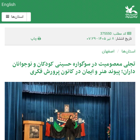
English
استان‌ها
کد مطلب: 375550
تاریخ انتشار:
۸ تیر ۱۴۰۵ - ۰۷:۲۹
چاپ
استان‌ها
اصفهان
تجلی معصومیت در سوگواره حسینی کودکان و نوجوانان
داران؛ پیوند هنر و ایمان در کانون پرورش فکری