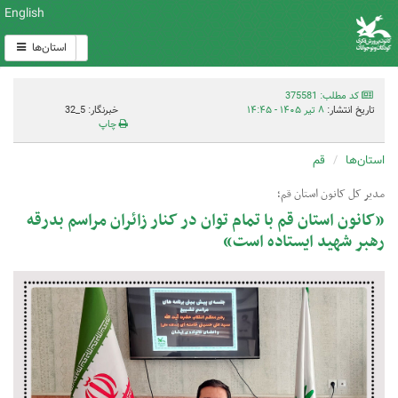
English
استان‌ها
کد مطلب: 375581
تاریخ انتشار:
۸ تیر ۱۴۰۵ - ۱۴:۴۵
خبرنگار: 5_32
چاپ
استان‌ها
قم
مدیر کل کانون استان قم؛
«کانون استان قم با تمام توان در کنار زائران مراسم بدرقه
رهبر شهید ایستاده است»