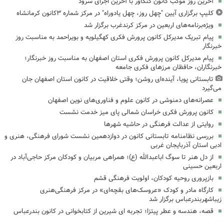
آخرین روز موکب کانون کنگاور با آخرین اجرای سرود
کلیپ برگزاری آیین "چهل روز، چهل یادوراه" در مرکز شماره ۳کانون کرمانشاه
ویژه‌برنامه‌های اربعین در مرکز کرندغرب برگزار شد
پیام تبریک مدیرکل کانون پرورش فکری کهگیلویه و بویراحمد به مناسبت روز
خبرنگار
پیام مدیرکل کانون پرورش فکری استان اصفهان به مناسبت روز خبرنگار؛
خبرنگاران، حافظان مرزهای فکری جامعه
تابستانی پویا، آینده‌ای روشن؛ وقتی خلاقیت در کانون استان اصفهان جان
می‌گیرد
عصرانه‌های دمنوشی در کانون علوم و فناوری‌های نوین اصفهان
کانون پرورش فکری خراسان شمالی پای میز خدمت نشست
روایتی از عدالت فرهنگی در حاشیه شهرها
بررسی نظامنامه تابستانی کانون در دوازدهمین نشست شورای فرهنگی، هنری و
ادبی استان آذربایجان غربی
از دل هنر تا سوگ اباعبدالله (ع)؛ همراهی مربیان و کودکان مرکز حاجی‌آباد در
اربعین حسینی
بازپروری روحیه کودکان، اولویت فرهنگی قشم
کارگاه مادر و کودک «عروسک‌های بقچه‌ای» در مرکز فرهنگی‌هنری
زیباشهربندرعباس برگزار شد
قصه، هندسه و عطر پیتزا؛ تجربه ای شیرین از کتابخوانی در کانون بندرعباس