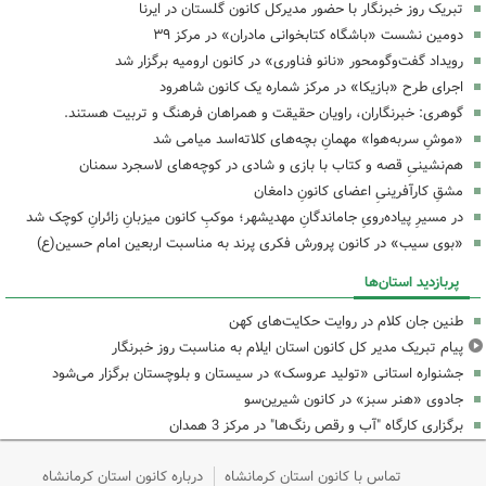
تبریک روز خبرنگار با حضور مدیرکل کانون گلستان در ایرنا
دومین نشست «باشگاه کتابخوانی مادران» در مرکز ۳۹
رویداد گفت‌وگومحور «نانو فناوری» در کانون ارومیه برگزار شد
اجرای طرح «بازیکا» در مرکز شماره یک کانون شاهرود
گوهری: خبرنگاران، راویان حقیقت و همراهان فرهنگ و تربیت هستند.
«موشِ سربه‌هوا» مهمانِ بچه‌های کلاته‌اسد میامی شد
هم‌نشینیِ قصه و کتاب با بازی و شادی در کوچه‌های لاسجرد سمنان
مشقِ کارآفرینیِ اعضای کانونِ دامغان
در مسیرِ پیاده‌رویِ جاماندگانِ مهدیشهر؛ موکبِ کانون میزبانِ زائرانِ کوچک شد
«بوی سیب» در کانون پرورش فکری پرند به مناسبت اربعین امام حسین(ع)
پربازدید استان‌ها
طنین جان کلام در روایت حکایت‌های کهن
پیام تبریک مدیر کل کانون استان ایلام به مناسبت روز خبرنگار
جشنواره استانی «تولید عروسک» در سیستان و بلوچستان برگزار می‌شود
جادوی «هنر سبز» در کانون شیرین‌سو
برگزاری کارگاه "آب و رقص رنگ‌ها" در مرکز 3 همدان
تماس با کانون استان کرمانشاه
درباره کانون استان کرمانشاه