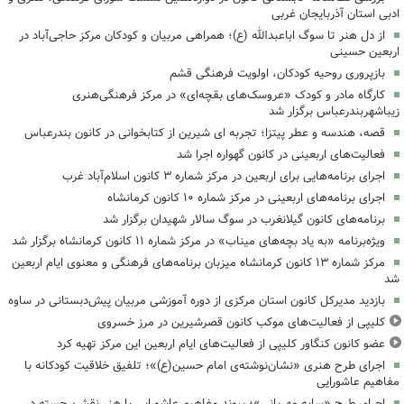
ادبی استان آذربایجان غربی
از دل هنر تا سوگ اباعبدالله (ع)؛ همراهی مربیان و کودکان مرکز حاجی‌آباد در
اربعین حسینی
بازپروری روحیه کودکان، اولویت فرهنگی قشم
کارگاه مادر و کودک «عروسک‌های بقچه‌ای» در مرکز فرهنگی‌هنری
زیباشهربندرعباس برگزار شد
قصه، هندسه و عطر پیتزا؛ تجربه ای شیرین از کتابخوانی در کانون بندرعباس
فعالیت‌های اربعینی در کانون گهواره اجرا شد
اجرای برنامه‌هایی برای اربعین در مرکز شماره ۳ کانون اسلام‌آباد غرب
اجرای برنامه‌های اربعینی در مرکز شماره ۱۰ کانون کرمانشاه
برنامه‌های کانون گیلانغرب در سوگ سالار شهیدان برگزار شد
ویژه‌برنامه «به یاد بچه‌های میناب» در مرکز شماره ۱۱ کانون کرمانشاه برگزار شد
مرکز شماره ۱۳ کانون کرمانشاه میزبان برنامه‌های فرهنگی و معنوی ایام اربعین
شد
بازدید مدیرکل کانون استان مرکزی از دوره آموزشی مربیان پیش‌دبستانی در ساوه
کلیپی از فعالیت‌های موکب کانون قصرشیرین در مرز خسروی
عضو کانون کنگاور کلیپی از فعالیت‌های ایام اربعین این مرکز تهیه کرد
اجرای طرح هنری «نشان‌نوشته‌ی امام حسین(ع)»؛ تلفیق خلاقیت کودکانه با
مفاهیم عاشورایی
اجرای طرح «سایه مهربانی»؛ پیوند مفاهیم عاشورایی با هنر نقش‌برجسته در