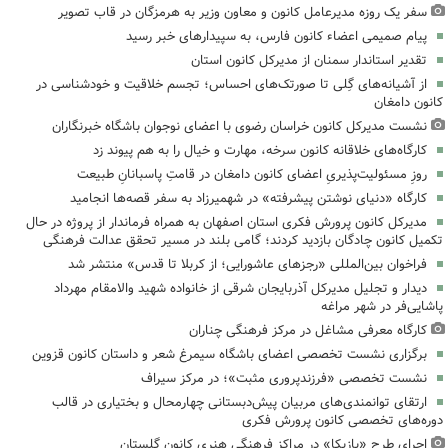
سفر یک روزه مدیرعامل کانون و معاون وزیر به هرمزگان در قاب تصویر
پیام صمیمی اعضاء کانون فارس، به سپیدارهای خبر رسید
تقدیر استاندار سمنان از مدیرکل کانون استان
از آشیانه‌های گِلی تا صورتک‌های احساس؛ تجسم خلاقیت و خودشناسی در
کانون دامغان
نشست مدیرکل کانون خراسان رضوی با اعضای نوجوان باشگاه خبرنگاران
کارگاه‌های خلاقانه کانون سرخه، مهارت و خیال را به هم پیوند زد
روزِ مسئولیت‌پذیریِ اعضای کانون دامغان در قامتِ پاسبانانِ طبیعت
کارگاه «دنیای نوشتن پیشرفته» در شهمیرزاد به سفر قصه‌ها انجامید
مدیرکل کانون پرورش فکری استان اصفهان به همراه فرماندار از پروژه در حال
تکمیل کانون چادگان بازدید کردند؛ گامی بلند در مسیر تحقق عدالت فرهنگی
فراخوان بین‌المللی «رجزهای عاشورایی؛ از کربلا تا قدس» منتشر شد
دیدار و تجلیل مدیرکل آذربایجان شرقی از خانواده شهید والامقام مهرداد
پاشایی‌فر در شهر مراغه
کارگاه معرفی مشاغل در مرکز فرهنگی چناران
برگزاری نشست تخصصی اعضای باشگاه سیمرغ شعر و داستان کانون قزوین
نشست تخصصی «فرزندپروری مثبت»؛ در مرکز سیراف
ارتقای توانمندی‌های مربیان پیش‌دبستانی چهارمحال و بختیاری در قالب
دوره‌های تخصصی کانون پرورش فکری
اجرای طرح «بازیکا» در مراکز فرهنگی هنری کانون گلستان