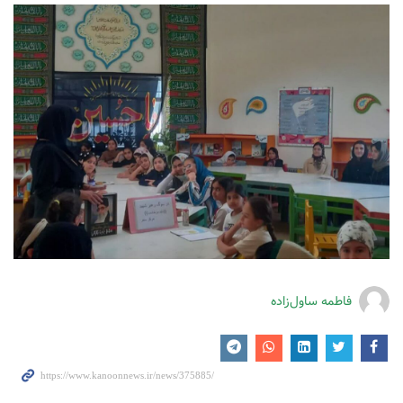
فاطمه ساول‌زاده