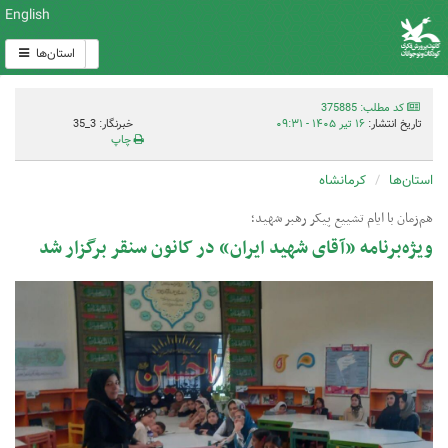
English
استان‌ها
کد مطلب: 375885
تاریخ انتشار:
۱۶ تیر ۱۴۰۵ - ۰۹:۳۱
خبرنگار: 3_35
چاپ
استان‌ها
کرمانشاه
هم‌زمان با ایام تشییع پیکر رهبر شهید؛
ویژه‌برنامه «آقای شهید ایران» در کانون سنقر برگزار شد