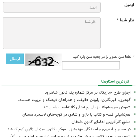
ایمیل
نظر شما *
*
لطفا متن تصویر را در جعبه متن وارد کنید
تازه‌ترین استان‌ها
اجرای طرح «بازیکا» در مرکز شماره یک کانون شاهرود
گوهری: خبرنگاران، راویان حقیقت و همراهان فرهنگ و تربیت هستند.
«موشِ سربه‌هوا» مهمانِ بچه‌های کلاته‌اسد میامی شد
هم‌نشینیِ قصه و کتاب با بازی و شادی در کوچه‌های لاسجرد سمنان
مشقِ کارآفرینیِ اعضای کانونِ دامغان
در مسیرِ پیاده‌رویِ جاماندگانِ مهدیشهر؛ موکبِ کانون میزبانِ زائرانِ کوچک شد
«بوی سیب» در کانون پرورش فکری پرند به مناسبت اربعین امام حسین(ع)