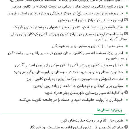
ویژه برنامه «کتابی در دست مادر، دنیایی در دست کودک» در کانون میامی
حال و هوای اربعین حسینی(ع) در مراکز فرهنگی و هنری کانون استان قزوین
اربعین حسینی در مراکز کانون استان بوشهر
«نذر قصه برای سه‌ساله کربلا» در محفل عاشورایی بچه‌های کانون قرچک
به مناسبت اربعین حسینی در مراکز کانون پرورش فکری کودکان و نوجوانان
استان آذرباجان غربی
سفر مدیرعامل کانون و معاون وزیر به هرمزگان
اجرای ویژه تماشاخانه سیار کانون استان تهران در مسیر راهپیمایی جاماندگان
اربعین شهرری
تجلیل مدیرکل کانون پرورش فکری استان مرکزی از راویان امید و آگاهی
جشنواره استانی «تولید عروسک» در سیستان و بلوچستان برگزار می‌شود
نشست آموزشی جست‌وجوی سیارک‌ها برای نوجوانان کانون البرز
موکبی برای کودکان و نوجوانان جا مانده از پیاده روی اربعین
با کتابخانه سیار روستایی شهرستان بهار همراه شوید
خبرنگاران با روایت حقیقت، امید و اعتماد را در جامعه تقویت می‌کنند
پربازدید استان‌ها
طنین جان کلام در روایت حکایت‌های کهن
پیام تبریک مدیر کل کانون استان ایلام به مناسبت روز خبرنگار