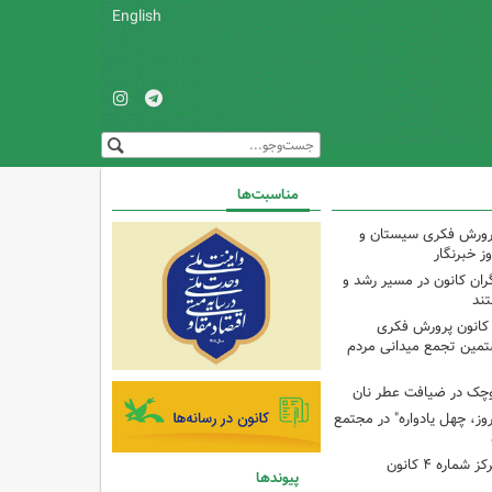
English
مناسبت‌ها
پرورش فکری سیستان و
ز خبرنگار
ران کانون در مسیر رشد و
تند
 کانون پرورش فکری
تمین تجمع میدانی مردم
وچک در ضیافت عطر نان
وز، چهل یادواره" در مجتمع
برنامه با مادران در مرکز شماره ۴ کانون
پیوندها