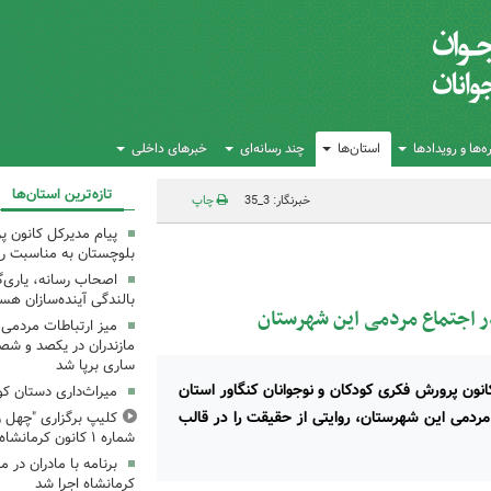
‌ها و رویدادها
استان‌ها
چند رسانه‌ای
خبرهای داخلی
تازه‌ترین استان‌ها
خبرنگار: 3_35
چاپ
پیام مدیرکل کانون 
بلوچستان به مناسبت رو
اصحاب رسانه، یاری‌گ
بالندگی آینده‌سازان هس
ر اجتماع مردمی این شهرستان
میز ارتباطات مردمی
مازندران در یکصد و شص
ساری برپا شد
نون پرورش فکری کودکان و نوجوانان کنگاور استان
میراث‌داری دستان ک
مردمی این شهرستان، روایتی از حقیقت را در قالب
کلیپ برگزاری "چهل ر
شماره ۱ کانون کرمانشاه
کرمانشاه اجرا شد