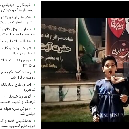
خبرنگاران، دیدبانانِ 
عرصه فرهنگ و کودکی 
«در مدار اربعین»؛ رو
عاشورا و اسارت در مرکز ۳۵
دیدار مدیرکل کانون 
صداوسیما به مناسبت رو
«قافله عاشقان کوچک» د
تبریک روز خبرنگار ب
گلستان در ایرنا
دومین نشست «باشگاه
مرکز ۳۹
رویداد گفت‌وگومحور «
ارومیه برگزار شد
اجرای طرح «بازیکا» 
شاهرود
گوهری: خبرنگاران، ر
فرهنگ و تربیت هستند.
«موشِ سربه‌هوا» مهم
میامی شد
هم‌نشینیِ قصه و کتا
کوچه‌های لاسجرد سمنا