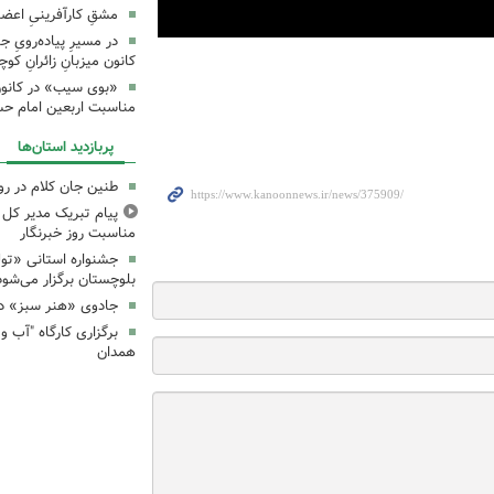
مشقِ کارآفرینیِ اعضا
در مسیرِ پیاده‌رویِ 
کانون میزبانِ زائرانِ ک
«بوی سیب» در کانون
مناسبت اربعین امام ح
پربازدید استان‌ها
طنین جان کلام در ر
پیام تبریک مدیر کل ک
مناسبت روز خبرنگار
جشنواره استانی «تو
بلوچستان برگزار می‌شود
جادوی «هنر سبز» در
همدان