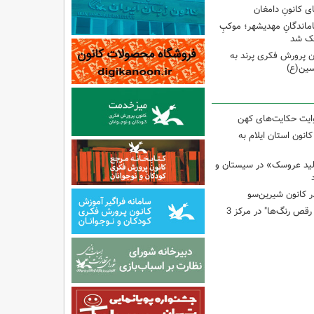
ی کانونِ دامغان
جاماندگانِ مهدیشهر؛ موکبِ
وچک شد
 پرورش فکری پرند به
سین(ع)
وایت حکایت‌های کهن
انون استان ایلام به
لید عروسک» در سیستان و
 کانون شیرین‌سو
برگزاری کارگاه "آب و رقص رنگ‌ها" در مرکز 3