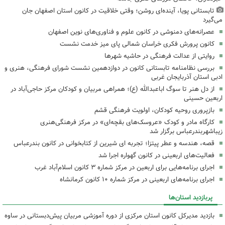
تابستانی پویا، آینده‌ای روشن؛ وقتی خلاقیت در کانون استان اصفهان جان
می‌گیرد
عصرانه‌های دمنوشی در کانون علوم و فناوری‌های نوین اصفهان
کانون پرورش فکری خراسان شمالی پای میز خدمت نشست
روایتی از عدالت فرهنگی در حاشیه شهرها
بررسی نظامنامه تابستانی کانون در دوازدهمین نشست شورای فرهنگی، هنری و
ادبی استان آذربایجان غربی
از دل هنر تا سوگ اباعبدالله (ع)؛ همراهی مربیان و کودکان مرکز حاجی‌آباد در
اربعین حسینی
بازپروری روحیه کودکان، اولویت فرهنگی قشم
کارگاه مادر و کودک «عروسک‌های بقچه‌ای» در مرکز فرهنگی‌هنری
زیباشهربندرعباس برگزار شد
قصه، هندسه و عطر پیتزا؛ تجربه ای شیرین از کتابخوانی در کانون بندرعباس
فعالیت‌های اربعینی در کانون گهواره اجرا شد
اجرای برنامه‌هایی برای اربعین در مرکز شماره ۳ کانون اسلام‌آباد غرب
اجرای برنامه‌های اربعینی در مرکز شماره ۱۰ کانون کرمانشاه
پربازدید استان‌ها
بازدید مدیرکل کانون استان مرکزی از دوره آموزشی مربیان پیش‌دبستانی در ساوه