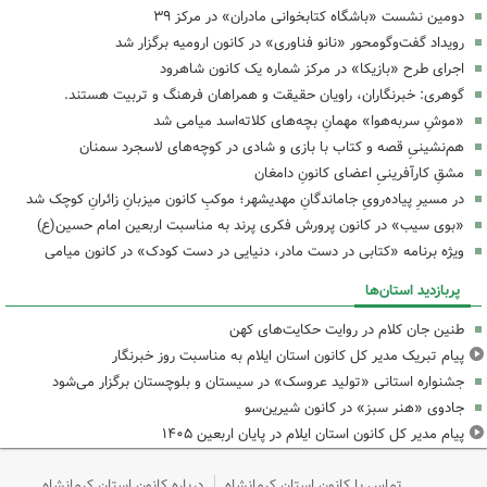
دومین نشست «باشگاه کتابخوانی مادران» در مرکز ۳۹
رویداد گفت‌وگومحور «نانو فناوری» در کانون ارومیه برگزار شد
اجرای طرح «بازیکا» در مرکز شماره یک کانون شاهرود
گوهری: خبرنگاران، راویان حقیقت و همراهان فرهنگ و تربیت هستند.
«موشِ سربه‌هوا» مهمانِ بچه‌های کلاته‌اسد میامی شد
هم‌نشینیِ قصه و کتاب با بازی و شادی در کوچه‌های لاسجرد سمنان
مشقِ کارآفرینیِ اعضای کانونِ دامغان
در مسیرِ پیاده‌رویِ جاماندگانِ مهدیشهر؛ موکبِ کانون میزبانِ زائرانِ کوچک شد
«بوی سیب» در کانون پرورش فکری پرند به مناسبت اربعین امام حسین(ع)
ویژه برنامه «کتابی در دست مادر، دنیایی در دست کودک» در کانون میامی
پربازدید استان‌ها
طنین جان کلام در روایت حکایت‌های کهن
پیام تبریک مدیر کل کانون استان ایلام به مناسبت روز خبرنگار
جشنواره استانی «تولید عروسک» در سیستان و بلوچستان برگزار می‌شود
جادوی «هنر سبز» در کانون شیرین‌سو
پیام مدیر کل کانون استان ایلام در پایان اربعین ۱۴۰۵
تماس با کانون استان کرمانشاه
درباره کانون استان کرمانشاه