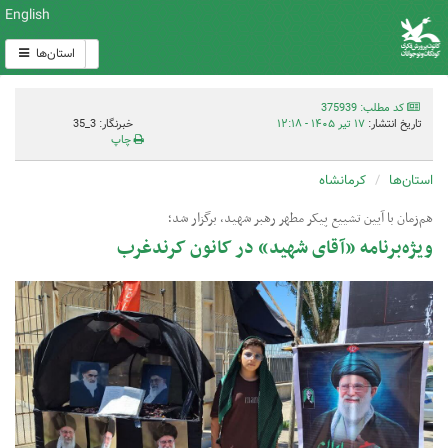
English
استان‌ها
کد مطلب: 375939
تاریخ انتشار:
۱۷ تیر ۱۴۰۵ - ۱۲:۱۸
خبرنگار: 3_35
چاپ
استان‌ها
کرمانشاه
هم‌زمان با آیین تشییع پیکر مطهر رهبر شهید، برگزار شد؛
ویژه‌برنامه «آقای شهید» در کانون کرندغرب