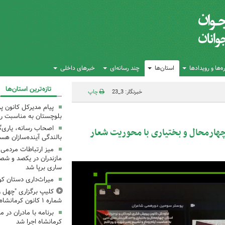
‌ها و رویدادها
استان‌ها
چند رسانه‌ای
خبرهای داخلی
تازه‌ترین استان‌ها
خبرنگار: 3_23
چاپ
پیام مدیرکل کانون 
بلوچستان به مناسبت رو
اصحاب رسانه، یاری‌گ
هارمحال و بختیاری با محوریت شعار
بالندگی آینده‌سازان هس
میز ارتباطات مردمی
مازندران در یکصد و شص
ساری برپا شد
میراث‌داری دستان ک
کلیپ برگزاری "چهل ر
شماره ۱ کانون کرمانشاه
کرمانشاه اجرا شد