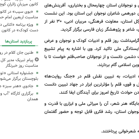
کانون میزبانِ زائرانِ ک
 و نوجوانان استان چهارمحال و بختیاری، آفرینش‌های
«بوی سیب» در کانون
ن سومین دورهمی شاعران نوجوان این استان بود. این نشست
مناسبت اربعین امام ح
کل استان، معاونت فرهنگی، مربیان ادبی،
۳۰
نفر از
ویژه برنامه «کتابی د
 شاعر و پژوهشگر زبان فارسی برگزار گردید
.
دست کودک» در کانون م
گرامیداشت روز قلم و ادبیات کودک و نوجوان و عرض
پربازدید استان‌ها
تادگی ملی تاکید کرد. وی با اشاره به پیام تشییع
طنین جان کلام در ر
ت دشمن دانست و از نوجوانان صاحب‌قلم خواست تا با
پیام تبریک مدیر کل ک
ن اسلامی گام بردارند.
مناسبت روز خبرنگار
جشنواره استانی «تو
ه ادبیات، به تبیین نقش قلم در «جنگ روایت‌ها»
بلوچستان برگزار می‌شود
و قوی، قلم را مؤثرترین ابزار در جهاد تبیین دانست
جادوی «هنر سبز» در
 حوادث تاریخ امروز برای آیندگان ایفا کنند
.
همدان
گاه هنر شعر، آن را میراثی ملی و ابزاری با قدرت و
ی نوجوان استان، رشد فکری قابل توجه و حضور گفتمان
ه شعرخوانی پرداختند
.