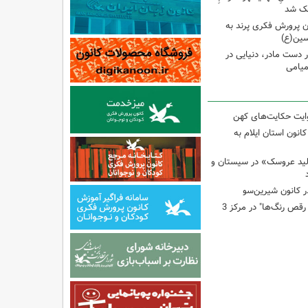
وچک شد
 پرورش فکری پرند به
سین(ع)
ر دست مادر، دنیایی در
یامی
وایت حکایت‌های کهن
انون استان ایلام به
لید عروسک» در سیستان و
 کانون شیرین‌سو
برگزاری کارگاه "آب و رقص رنگ‌ها" در مرکز 3