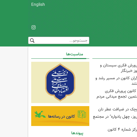
English
مناسبت‌ها
پرورش فکری سیستان و
ز خبرنگار
ران کانون در مسیر رشد و
تند
 کانون پرورش فکری
تمین تجمع میدانی مردم
وچک در ضیافت عطر نان
وز، چهل یادواره" در مجتمع
برنامه با مادران در مرکز شماره ۴ کانون
پیوندها