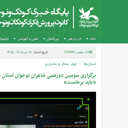
خانه
ادب و هنر
بین‌الملل
علمی و آموزشی
جشنواره
کد مطلب: 375949
تاریخ انتشار:
۱۷ تیر ۱۴۰۵ - ۱۶:۱۵
استان‌ها
چهار محال و بختیاری
برگزاری سومین دورهمی شاعران نوجوان استان چ
«باید برخاست»