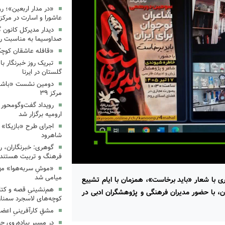
«در مدار اربعین»؛ رو
عاشورا و اسارت در مرکز ۳۵
دیدار مدیرکل کانون 
صداوسیما به مناسبت رو
«قافله عاشقان کوچک» د
تبریک روز خبرنگار ب
گلستان در ایرنا
دومین نشست «باشگاه
مرکز ۳۹
رویداد گفت‌وگومحور «
ارومیه برگزار شد
اجرای طرح «بازیکا» 
شاهرود
گوهری: خبرنگاران، ر
فرهنگ و تربیت هستند.
«موشِ سربه‌هوا» مهم
میامی شد
 با شعار «باید برخاست»، همزمان با ایام تشییع
هم‌نشینیِ قصه و کتا
ن، با حضور مدیران فرهنگی و پژوهشگران ادبی در
کوچه‌های لاسجرد سمنا
مشقِ کارآفرینیِ اعضا
در مسیرِ پیاده‌رویِ 