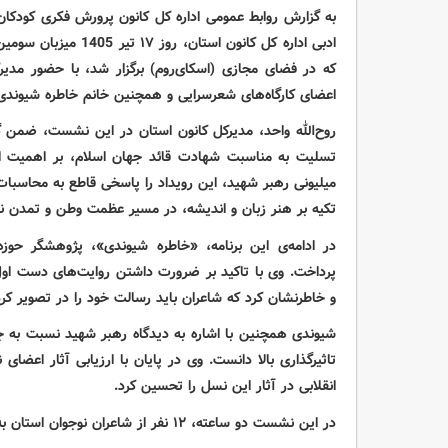
به گزارش روابط عمومی اداره کل کانون پرورش فکری کودکان
ادبی اداره کل کانون استان، روز
۱۷
تیر 1405 میزبا
که در فضای مجازی (اسکای‌روم) برگزار شد، با حضور مدیر
اعضای کارگاه‌های شعرسرایی و همچنین خانم خاطره شیوندی،
روح‌الله واحد، مدیرکل کانون استان در این نشست، ضمن 
تسلیت به مناسبت شهادت قائد جهان اسلام، بر اهمیت ایس
میلیونی رهبر شهید، این رویداد را پاسخی قاطع به محاسبا
تکیه بر هنر زبان و اندیشه، در مسیر عظمت وطن و تمدن نوی
در ادامه‌ی این برنامه، «خاطره شیوندی»، پژوهشگر حوز
پرداخت. وی با تاکید بر ضرورت داشتن روایت‌های دست اول 
و خاطرنشان کرد که شاعران باید رسالت خود را در تصویر کردن
شیوندی همچنین با اشاره به دیدگاه رهبر شهید نسبت به جای
تاثیرگذاری بالا دانست. وی در پایان با ارزیابی آثار اعضا
انقلابی در آثار این نسل را تحسین کرد
.
در این نشست دو ساعته،
۱۲
نفر از شاعران نوجوان استان ب