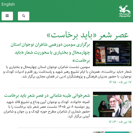
English
عصر شعر «باید برخاست»
برگزاری سومین دورهمی شاعران نوجوان استان
کل اخبار:9
چهارمحال و بختیاری با محوریت شعار «باید
برخاست»
سومین نشست شاعران نوجوان استان چهارمحال و بختیاری با
شعار «باید برخاست»، همزمان با ایام تشییع رهبر شهید و پاسداشت روز قلم و ادبیات کودک و
نوجوان، با حضور مدیران فرهنگی و پژوهشگران ادبی در فضای مجازی برگزار شد.
۱۷ تیر ۰۵ - ۱۶:۱۵
شعرخوانی طیبه شامانی در عصر شعر باید برخاست
کمیته خانواده، کودک و نوجوان آیین وداع و تشییع قائد شهید
روز دوشنبه ۸ تیر ۱۴۰۵ نشست عصر شعر باید برخاست را با
حضور شماری از شاعران مطرح حوزه کودک و ن جوان و شاعران
آیینی برگزار کرد.
۱۵ تیر ۰۵ - ۱۶:۱۳