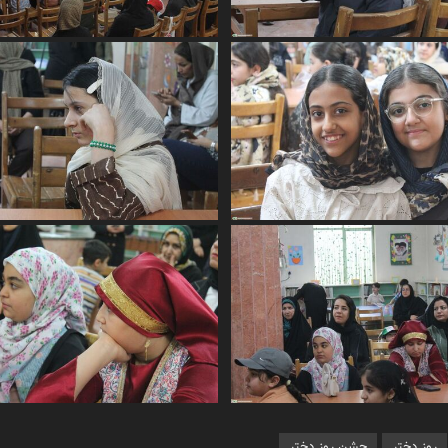
روز دختر
جشن روز دختر