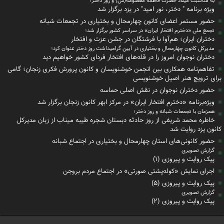
به مناسبت میلاد حضرت فاطمه معصومه(س) و روز دختر؛
ویژه برنامه " دختر، نور امید" در یزد برگزار شد
حضور مستمر اعضای کانون چهارمحال و بختیاری در تجمعات شبانه
تجمع ملی «دخترم افتخار ایران» در سراسر کشور برگزار شد؛
دختران ایران؛ هم‌آوا با فرشتگان در جشن عزت و افتخار
مدیرکل کانون چهارمحال و بختیاری در آیین گرامیداشت روز دختر عنوان کرد؛
دختران نوجوان امروز را در قله‌های افتخار فردای کشور خواهیم دید
تفاهم‌نامه همکاری بین انجمن خوشنویسان و کانون پرورش فکری زنجان؛ گامی
برای ترویج هنر اصیل خوشنویسی
حضور دختران نوجوان در نقش اصلی حماسه
ویژه‌برنامه «دخترم افتخار ایران» در مرکز ابهر کانون زنجان برگزار شد
همزمان با تجمعات شبانه و روز دختر؛
خاطره محمد شریفی از روز حادثه دبستان شجره طیبه میناب از زبان مدیرکل
کانون یزد روایت شد
حضور کانونی‌های استان چهارمحال و بختیاری در اجتماع شبانه
گزارش تصویری
پیک روایت و پیروزی (۱)
اجرای نمایش «کوله‌پشتی صورتی» در اجتماع مردم بروجن
پیک روایت و پیروزی (۵)
گزارش تصویری
پیک روایت و پیروزی (۲)