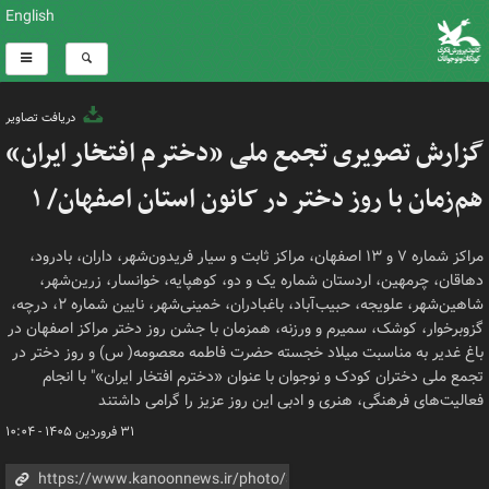
English
دریافت تصاویر
گزارش تصویری تجمع ملی «دخترم افتخار ایران»
هم‌زمان با روز دختر در کانون استان اصفهان/ ۱
مراکز شماره ۷ و ۱۳ اصفهان، مراکز ثابت و سیار فریدون‌شهر، داران، بادرود،
دهاقان، چرمهین، اردستان شماره یک و دو، کوهپایه، خوانسار، زرین‌شهر،
شاهین‌شهر، علویجه، حبیب‌آباد، باغبادران، خمینی‌شهر، نایین شماره ۲، درچه،
گزوبرخوار، کوشک، سمیرم و ورزنه، همزمان با جشن روز دختر مراکز اصفهان در
باغ غدیر به مناسبت میلاد خجسته حضرت فاطمه معصومه( س) و روز دختر در
تجمع ملی دختران کودک و نوجوان با عنوان «دخترم افتخار ایران»" با انجام
فعالیت‌های فرهنگی، هنری و ادبی این روز عزیز را گرامی داشتند
۳۱ فروردین ۱۴۰۵ - ۱۰:۰۴