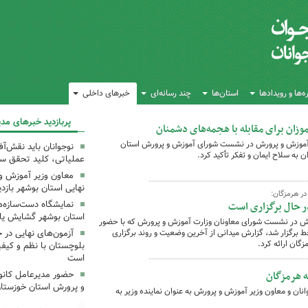
‌ها و رویدادها
استان‌ها
چند رسانه‌ای
خبرهای داخلی
پربازدید خبرهای مد
وزان برای مقابله با هجمه‌های دشمنان
ر آموزش و پرورش در نشست شورای آموزش و پرورش استان
نوجوانان باید نقش‌آف
به سلاح ایمان و تفکر تأکید کرد.
عملیاتی، کلید تحقق سیا
معاون وزیر آموزش و 
نهایی استان بوشهر بازدی
در هرمزگان:
ر حال برگزاری است
نمایشگاه دست‌سازه‌
استان بوشهر گشایش یا
رش ​در نشست شورای معاونان وزارت آموزش و پرورش که با حضور
ط برگزار شد، گزارش میدانی از آخرین وضعیت و روند برگزاری
آزمون‌های نهایی در 
گان ارائه کرد.
بلوچستان با نظم و کیف
است
ه هرمزگان
حضور مدیرعامل کان
و پرورش استان خوزستا
ان و معاون وزیر آموزش و پرورش به عنوان نماینده وزیر به