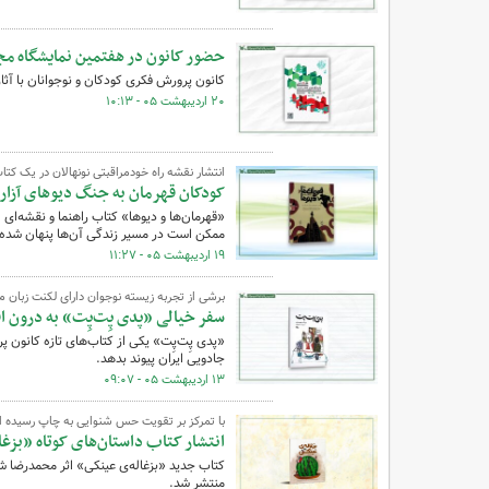
حضور کانون در هفتمین نمایشگاه مج
کانون پرورش فکری کودکان و نوجوانان با آث
۲۰ اردیبهشت ۰۵ - ۱۰:۱۳
انتشار نقشه راه خودمراقبتی نونهالان در یک کتا
کودکان قهرمان به جنگ دیوهای آزار
«قهرمان‌ها و دیوها» کتاب راهنما و نقشه‌ای
ممکن است در مسیر زندگی آن‌ها پنهان شده 
۱۹ اردیبهشت ۰۵ - ۱۱:۲۷
برشی از تجربه زیسته نوجوان دارای لکنت زبان 
سفر خیالی «پدی پِت‌پِت» به درون اف
«پدی پِت‌پِت» یکی از کتاب‌های تازه کانون 
جادویی ایران پیوند بدهد.
۱۳ اردیبهشت ۰۵ - ۰۹:۰۷
با تمرکز بر تقویت حس شنوایی به چاپ رسیده 
انتشار کتاب داستان‌های کوتاه «بزغ
کتاب جدید «بزغاله‌ی عینکی» اثر محمدرضا ش
منتشر شد.