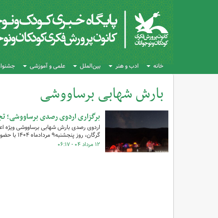
خانه
ادب و هنر
بین‌الملل
علمی و آموزشی
جشنواره
بارش شهابی برساووشی
کل اخبار:1
برگزاری اردوی رصدی برساووشی؛ تجرب
اردوی رصدی بارش شهابی برساووشی ویژه اع
گرگان، روز پنجشنبه۹ مردادماه ۱۴۰۴ با حضور ۸۰ نفر از اعضای کودک و نوجوان به همراه خانواده‌های آنان برگزار شد.
۱۲ مرداد ۰۴ - ۰۶:۱۷