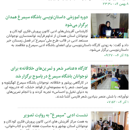
۸ بهمن ۰۴ - ۲۳:۳۰
دوره آموزشی داستان‌نویسی باشگاه سیمرغ همدان
برگزار می‌شود
کارشناس آفرینش‌های ادبی کانون پرورش فکری کودکان و
نوجوانان استان همدان از تداوم فرآیند توانمندسازی نوجوانان‌
مستعد ادبی در قالب‌ طرح ملی"سیمرغ"در فصل زمستان خبر
داد و گفت: به زودی کارگاه داستان‌نویسی برای اعضای باشگاه ادبی سیمرغ و علاقمند به
داستان‌نویسی برگزار می‌شود.
۲۵ آذر ۰۴ - ۰۹:۲۷
کارگاه «عناصر شعر و تمرین‌های خلاقانه» برای
نوجوانان باشگاه سیمرغ در یاسوج برگزار شد
در کارگاهی پرشور و خلاقانه، نوجوانان باشگاه سیمرغ کهگیلویه و
بویراحمد، شعر را نه مجموعه‌ای از قواعد خشک، که «دریچه ای
به دنیای تخیل و احساس» تجربه کردند و با انجام تمرین‌های
نوآورانه، با شش عنصر بنیادین شعر فارسی آشنا شدند.
۱ آذر ۰۴ - ۰۷:۵۲
نشست ادبی "سیمرغ" به روایت تصویر
به همت مرکز آفرینش های ادبی کانون پرورش فکری کودکان و
نوجوانان استان بوشهر و به مناسبت هفته کتاب و کتاب‌خوانی،