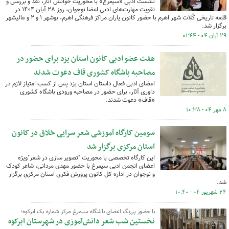
نشست ادبی «سیمرغ» با محوریت خوانش آثار، نقد و بررسی و
تقویت مهارت‌های ادبی اعضا نوجوان، روز ۲۸ آبان ۱۴۰۴ در
قلعه تاریخی کُلات شهر اهرم با حضور کانون یاران مراکز فرهنگی اهرم، بوشهر ۱ و ۲ و عالیشهر
برگزار شد.
۲۹ آبان ۰۴ - ۰۱:۴۴
هفت عضو ادبی کانون استان یزد برای حضور در
مصاحبه باشگاه کشوری قاف دعوت شدند
اعضای ادبی فعال داستان استان یزد پس از کسب امتیاز لازم در
داوری آثار، برای حضور در مصاحبه ورودی باشگاه کشوری
«قاف» دعوت شدند.
۸ مهر ۰۴ - ۱۰:۳۸
سومین کارگاه آموزشی شعر سرایی خلاق در کانون
استان مرکزی برگزار شد
این کارگاه تخصصی با محوریت "تصویر سازی در شعر"ویژه
اعضای انجمن ادبی سیمرغ با حضور مهدی مردانی، شاعر کودک
و نوجوان در اداره کل کانون پرورش فکری استان مرکزی برگزار
شد.
۲۴ شهریور ۰۴ - ۱۰:۴۰
با حضور پررنگ اعضای باشگاه سیمرغ مرکز شماره یک ابرکوه؛
نخستین شب شعر دانش‌آموزی در شهرستان ابرکوه