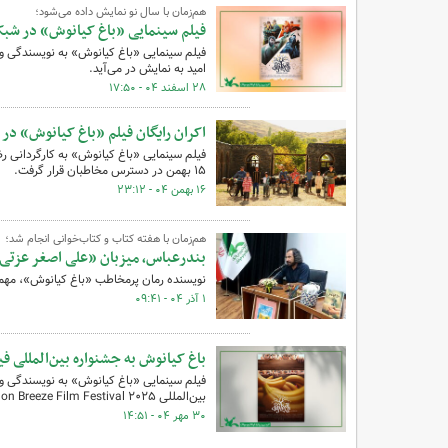
هم‌زمان با سال نو نمایش داده می‌شود؛
فیلم سینمایی «باغ کیانوش» در شبک
امید به نمایش در می‌آید.
۲۸ اسفند ۰۴ - ۱۷:۵۰
اکران رایگان فیلم «باغ کیانوش» در 
فیلم سینمایی «باغ کیانوش» به کارگردانی رض
۱۵ بهمن در دسترس مخاطبان قرار گرفت.
۱۶ بهمن ۰۴ - ۲۳:۱۲
هم‌زمان با هفته کتاب و کتاب‌خوانی انجام شد؛
بندرعباس، میزبان «علی اصغر عزتی
نویسنده رمان پرمخاطب «باغ کیانوش»، مهمان 
۱ آذر ۰۴ - ۰۹:۴۱
باغ کیانوش به جشنواره بین‌المللی فی
فیلم سینمایی «باغ کیانوش» به نویسندگی و 
بین‌المللی London Breeze Film Festival ۲۰۲۵ در لندن راه یافت.
۳۰ مهر ۰۴ - ۱۴:۵۱