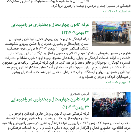
آشنایی آنان با مفاهیم هویت، مسئولیت اجتماعی و مشارکت
فرهنگی در مسیر اجتماع مردمی و بیعت با رهبری برپا کرد.
۱۹ اسفند ۰۴ - ۰۲:۳۱
غرفه کانون چهارمحال و بختیاری در راهپیمایی
۲۲بهمن۱۴۰۴(۲)
غرفه فرهنگی هنری کانون پرورش فکری کودکان و نوجوانان
استان چهارمحال و بختیاری همزمان با جشن پیروزی شکوهمند
انقلاب اسلامی صبح ۲۲ بهمن ۱۴۰۴، با برپایی غرفه فرهنگی،
هنری در مسیر راهپیمایی باشکوه مردم انقلابی، حضوری فعال و اثرگذار در این رویداد ملی
داشت و با ارائه خدمات فرهنگی و اجرای برنامه‌های متنوع، زمینه ایجاد شور، نشاط و مشارکت
گسترده کودکان، نوجوانان و خانواده‌ها را فراهم کرد. در این غرفه فرهنگی، برنامه‌هایی همچون
ایستگاه کشیدن نقش پرچم ایران، صورت‌نگاری، نمایش آدمک‌های استکبار اهدای پرچم به
کودکان و همچنین برپایی ایستگاه، چاپ شعارهای انقلابی اجرا شد که با استقبال پرشور
راهپیمایان کودک و نوجوان همراه بود.
۲۴ بهمن ۰۴ - ۲۰:۰۶
گزارش تصویری
غرفه کانون چهارمحال و بختیاری در راهپیمایی
۲۲بهمن۱۴۰۴(۱)
غرفه فرهنگی هنری کانون پرورش فکری کودکان و نوجوانان
استان چهارمحال و بختیاری همزمان با جشن پیروزی شکوهمند
انقلاب اسلامی صبح ۲۲ بهمن ۱۴۰۴، با برپایی غرفه فرهنگی، هنری در مسیر راهپیمایی باشکوه
مردم انقلابی، حضوری فعال و اثرگذار در این رویداد ملی داشت و با ارائه خدمات فرهنگی و