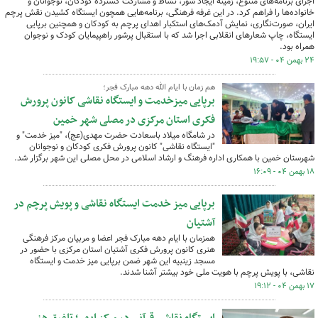
اجرای برنامه‌های متنوع، زمینه ایجاد شور، نشاط و مشارکت گسترده کودکان، نوجوانان و
خانواده‌ها را فراهم کرد. در این غرفه فرهنگی، برنامه‌هایی همچون ایستگاه کشیدن نقش پرچم
ایران، صورت‌نگاری، نمایش آدمک‌های استکبار اهدای پرچم به کودکان و همچنین برپایی
ایستگاه، چاپ شعارهای انقلابی اجرا شد که با استقبال پرشور راهپیمایان کودک و نوجوان
همراه بود.
۲۴ بهمن ۰۴ - ۱۹:۵۷
هم زمان با ایام الله دهه مبارک فجر؛
برپایی میزخدمت و ایستگاه نقاشی کانون پرورش
فکری استان مرکزی در مصلی شهر خمین
در شامگاه میلاد باسعادت حضرت مهدی(عج)، "میز خدمت" و
"ایستگاه نقاشی" کانون پرورش فکری کودکان و نوجوانان
شهرستان خمین با همکاری اداره فرهنگ و ارشاد اسلامی در محل مصلی این شهر برگزار شد.
۱۸ بهمن ۰۴ - ۱۶:۰۹
برپایی میز خدمت ایستگاه نقاشی و پویش پرچم در
آشتیان
همزمان با ایام دهه مبارک فجر اعضا و مربیان مرکز فرهنگی
هنری کانون پرورش فکری آشتیان استان مرکزی با حضور در
مسجد زینبیه این شهر ضمن برپایی میز خدمت و ایستگاه
نقاشی، با پویش پرچم با هویت ملی خود بیشتر آشنا شدند.
۱۷ بهمن ۰۴ - ۱۹:۱۲