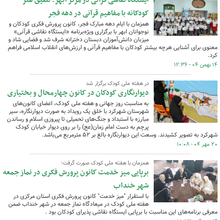
ایستگاه نقاشی قرآنی در مرکز ابهر؛ تلفیق هنر
کودکانه با مفاهیم قرآنی در دهه فجر
همزمان با ایام دهه مبارک فجر، کانون پرورش فکری کودکان و
نوجوانان ابهر با برگزاری ویژه‌برنامه «ایستگاه نقاشی قرآنی»
میزبان دانش‌آموزان دبستان دخترانه شرف شد و فضایی شاد و
معنوی برای آشنایی هرچه بیشتر کودکان با مفاهیم قرآنی و ارزش‌های انقلاب اسلامی فراهم
کرد.
۱۴ بهمن ۰۴ - ۱۲:۳۶
در هفته ملی کودک برگزار شد
دیوارنگاری کودکان در کانون چهارمحال و بختیاری
به مناسبت روز جهانی و هفته ملی کودک، اعضای کانون‌های
شهرستان شهرکرد با خلق یک رویداد به صورت دیوارنگاره، سیر
مبارزه با استبداد و جنگ‌های تحمیلی تا پیروزی اسلام و رساندن
پرچم به دست امام زمان(عج) را بر روی دیوار خیابان کودک
شهرکرد به تصویر کشیدند. وسعت این دیوارنگاره بالغ بر ۵۲ مترمربع می‌باشد.
۲۰ مهر ۰۴ - ۱۰:۰۸
همزمان با هفته ملی کودک صورت گرفت؛
برپایی میز خدمت کانون پرورش فکری در نماز جمعه
شهر خنداب
با استقرار "میز خدمت" کانون پرورش فکری استان مرکزی در
هفته ملی کودک در میعادگاه نماز جمعه در شهر خنداب ضمن
معرفی برنامه‌های این مناسبت با برپایی ایستگاه نقاشی پذیرای کودکان بود .