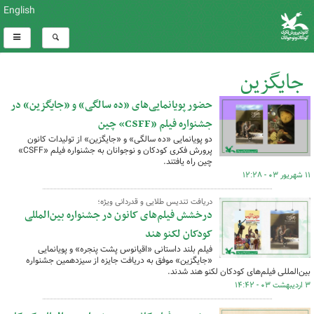
English
جایگزین
حضور پویانمایی‌های «ده سالگی» و «جایگزین» در
کل اخبار:5
جشنواره فیلم «CSFF» چین
دو پویانمایی «ده سالگی» و «جایگزین» از تولیدات کانون
پرورش فکری کودکان و نوجوانان به جشنواره فیلم «CSFF»
چین راه یافتند.
۱۱ شهریور ۰۳ - ۱۲:۲۸
دریافت تندیس طلایی و قدردانی ویژه؛
درخشش فیلم‌های کانون در جشنواره بین‌المللی
کودکان لکنو هند
فیلم بلند داستانی «اقیانوس پشت پنجره» و پویانمایی
«جایگزین» موفق به دریافت جایزه از سیزدهمین جشنواره
بین‌المللی فیلم‌های کودکان لکنو هند شدند.
۳ اردیبهشت ۰۳ - ۱۴:۴۲