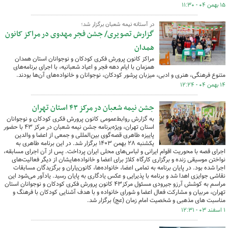
۱۵ بهمن ۰۴ - ۱۱:۳۰
در آستانه نیمه شعبان برگزار شد؛
گزارش تصویری/ جشن فجر مهدوی در مراکز کانون
همدان
مراکز کانون پرورش فکری کودکان و نوجوانان استان همدان
همزمان با ایام دهه فجر و اعیاد شعبانیه، با اجرای برنامه‌های
متنوع فرهنگی، هنری و ادبی، میزبان پرشور کودکان، نوجوانان و خانواده‌های آن‌ها بودند.
۱۴ بهمن ۰۴ - ۱۲:۲۴
جشن نیمه شعبان در مرکز ۴۳ استان تهران
به گزارش روابط‌عمومی کانون پرورش فکری کودکان و نوجوانان
استان تهران، ویژه‌برنامه جشن نیمه شعبان در مرکز ۴۳ با حضور
پاییزه طاهری قصه‌گوی بین‌المللی و جمعی از اعضا و والدین
یکشنبه ۲۸ بهمن ۱۴۰۳ برگزار شد. در این برنامه طاهری به
اجرای قصه با محوریت اقوام ایرانی و لباس‌های محلی ایران پرداخت. پس از آن اجرای مسابقه‌،
نواختن موسیقی زنده و برگزاری کارگاه کلاژ برای اعضا و خانواده‌هایشان از دیگر فعالیت‌های
اجرا شده بود. در پایان برنامه به تمامی اعضا، خانواده‌ها، کانون‌یاران و برگزیدگان مسابقات
نقاشی جوایزی اهدا شد و برنامه با پذیرایی و عکس‌ یادگاری به پایان رسید. یادآور می‌شود این
مراسم به کوشش آرزو جیرودی مسئول مرکز۴۳ کانون پرورش فکری کودکان و نوجوانان استان
تهران، مربیان و مشارکت فعال اعضا و شورای خانواده‌ و با هدف آشنایی کودکان با فرهنگ و
مناسبت های مذهبی و شخصیت امام زمان (عج) برگزار شد.
۱ اسفند ۰۳ - ۱۲:۳۱