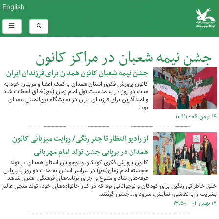
English
جشن نیمه شعبان در مراکز کانون
جشن نیمه شعبان کانون همدان برای فرزندان ایران
کل اخبار:33
کانون پرورش فکری استان همدان با کمک اعضا و مربیان خود به
مدت دو روز در به مناسبت تول امام زمان (عج)خالق لحظات شاد
و امیدآفرین برای فرزندان ایران در نمایشگاه بین‌المللی همدان
بود.
۱۹ بهمن ۰۴ - ۱۰:۲۱
از رادیو انتظار تا چتر رنگی/ روایت میزبانی کانون
همدان در برپایی جشن تولد امام مهربانی
کانون پرورش فکری کودکان و نوجوانان استان همدان در تولد
خجسته امام زمان(عج) در سراسر استان به مدت دو روز با برپایی
غرفه‌های شاد و متنوع و اجرای برنامه‌های فرهنگی- هنری شاهد
خلق خاطراتی رنگین برای کودکان و نوجوانانی بود که در کنار خانواده‌های خود، تولد منجی عالم
بشریت را با نقاشی، نمایش، سرود و...جشن گرفتند.
۱۸ بهمن ۰۴ - ۱۳:۵۰