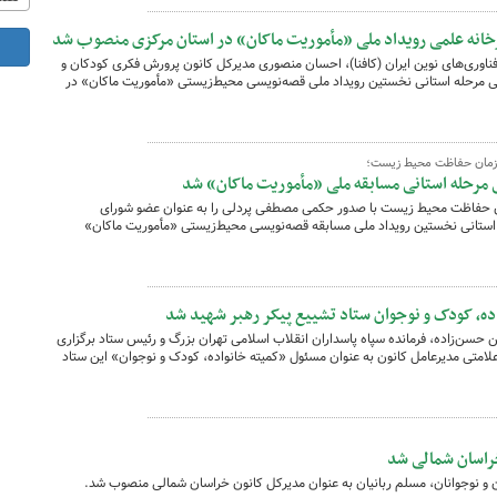
خانه علمی رویداد ملی «مأموریت ماکان» در استان مرکزی منصوب شد
فناوری‌های نوین ایران (کافنا)، احسان منصوری مدیرکل کانون پرورش فکری کودکان و
می مرحله استانی نخستین رویداد ملی قصه‌نویسی محیط‌زیستی «مأموریت ماکان» در
ازمان حفاظت محیط زیست؛
مرحله استانی مسابقه ملی «مأموریت ماکان» شد
 حفاظت محیط زیست با صدور حکمی مصطفی پردلی را به عنوان عضو شورای
استانی نخستین رویداد ملی مسابقه قصه‌نویسی محیط‌زیستی «مأموریت ماکان»
ده، کودک و نوجوان ستاد تشییع پیکر رهبر شهید شد
سن‌زاده، فرمانده سپاه پاسداران انقلاب اسلامی تهران بزرگ و رئیس ستاد برگزاری
علامتی مدیرعامل کانون به عنوان مسئول «کمیته خانواده، کودک و نوجوان» این ستاد
خراسان شمالی شد
 و نوجوانان، مسلم ربانیان به عنوان مدیرکل کانون خراسان شمالی منصوب شد.