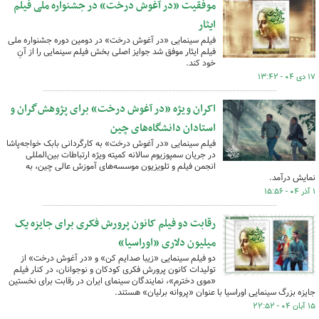
موفقیت «در آغوش درخت» در جشنواره ملی فیلم
ایثار
فیلم سینمایی «در آغوش درخت» در دومین دوره جشنواره ملی
فیلم ایثار موفق شد جوایز اصلی بخش فیلم سینمایی را از آنِ
خود کند.
۱۷ دی ۰۴ - ۱۳:۴۲
اکران ویژه «در آغوش درخت» برای پژوهش‌گران و
استادان دانشگاه‌های چین
فیلم سینمایی «در آغوش درخت» به کارگردانی بابک خواجه‌پاشا
در جریان سمپوزیوم سالانه کمیته ویژه ارتباطات بین‌المللی
انجمن فیلم و تلویزیون موسسه‌های آموزش عالی چین، به
نمایش درآمد.
۱ آذر ۰۴ - ۱۵:۵۶
رقابت دو فیلم کانون پرورش فکری برای جایزه یک
میلیون دلاری «اوراسیا»
دو فیلم سینمایی «زیبا صدایم کن» و «در آغوش درخت» از
تولیدات کانون پرورش فکری کودکان و نوجوانان، در کنار فیلم
«موی دخترم»، نمایندگان سینمای ایران در رقابت برای نخستین
جایزه بزرگ سینمایی اوراسیا با عنوان «پروانه برلیان» هستند.
۱۵ آبان ۰۴ - ۲۲:۵۲