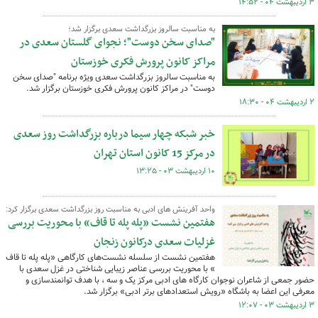
۳ اردیبهشت ۰۴ - ۱۴:۵۲
به مناسبت سالروز بزرگداشت سعدی برگزار شد؛
"صدای سخن دوست"؛ نجوای گلستان سعدی در
مراکز کانون پرورش فکری خوزستان
به مناسبت سالروز بزرگداشت سعدی ویژه برنامه "صدای سخن
دوست" در مراکز کانون پرورش فکری خوزستان برگزار شد.
۲ اردیبهشت ۰۴ - ۱۸:۳۰
خبر شبکه چهار سیما درباره بزرگداشت روز سعدی
در مرکز 15 کانون استان تهران
۱۰ اردیبهشت ۰۳ - ۱۳:۲۵
واحد آفرینش های ادبی به مناسبت روز بزرگداشت سعدی برگزار کرد:
هفتمین نشست «پله پله تا قاف» با محوریت بررسی
غزلیات سعدی درکانون زنجان
هفتمین نشست از سلسله نشست‌های کارگاهی «پله پله تا قاف
» با محوریت بررسی عناصر زیبایی شناختی در غزل سعدی با
حضور جمعی از شاعران نوجوان کارگاه های ادبی مرکز یک و سه ، با هدف توانمندسازی و
معرفی این اعضا به باشگاه «رویش استعدادهای برتر ادبی» برگزار شد.
۳ اردیبهشت ۰۳ - ۱۲:۰۷